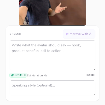
Improve with AI
SPEECH
Credits:
0
0
/
1000
Est. duration:
0
s