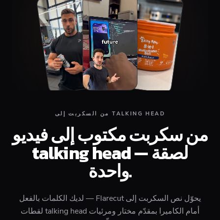
من السكربت إلى TALKING HEAD
من سكربت مكتوب إلى فيديو
talking head — لصقة
واحدة.
لديك الكلمات بالفعل — Flarecut يحوّل نص السكربت إلى
لقطات talking head أمام الكاميرا بمقدّم مختار ومرئيات