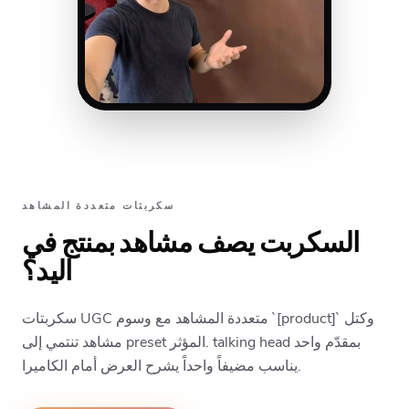
سكربتات متعددة المشاهد
السكربت يصف مشاهد بمنتج في
اليد؟
سكربتات UGC متعددة المشاهد مع وسوم `[product]` وكتل
مشاهد تنتمي إلى preset المؤثر. talking head بمقدّم واحد
يناسب مضيفاً واحداً يشرح العرض أمام الكاميرا.