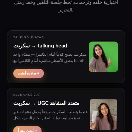
اختيارية خلفه وترجمات. تخطّ جلسة التلقين وخط زمني
التحرير.
TALKING AVATAR
سكربت → talking head
سكربتك يصبح كلاماً أمام الكاميرا — مقدّم واحد
ينطق الأسطر مباشرة أمام الكاميرا مع B-roll
اختياري خلفه، مُصمّم للإعلانات والشروحات
وhooks السوشيال.
أنشئ avatar
SEEDANCE 2.0
سكربت → UGC متعدد المشاهد
عندما يتطلب السكربت مبدعاً يحمل منتجات عبر
عدة مشاهد، توليد المؤثر يعالج النص بشكل
مختلف عن مخرج talking head واحد.
أنشئ مؤثراً