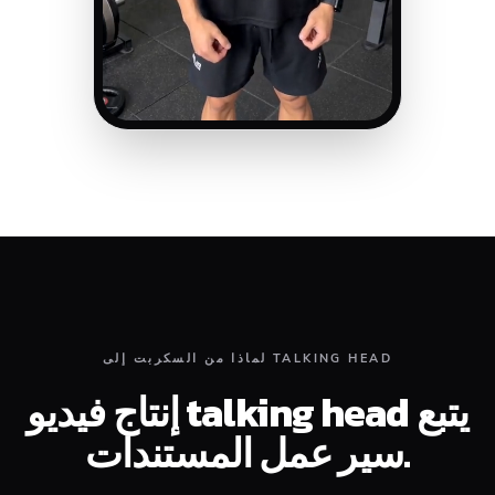
لماذا من السكربت إلى TALKING HEAD
إنتاج فيديو talking head يتبع
سير عمل المستندات.