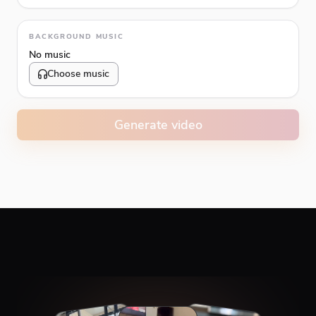
Animation type
BACKGROUND MUSIC
No music
Choose music
Volume
10
%
Generate video
Caption animation color
#E74C3C
Alignment
Top
Middle
Bottom