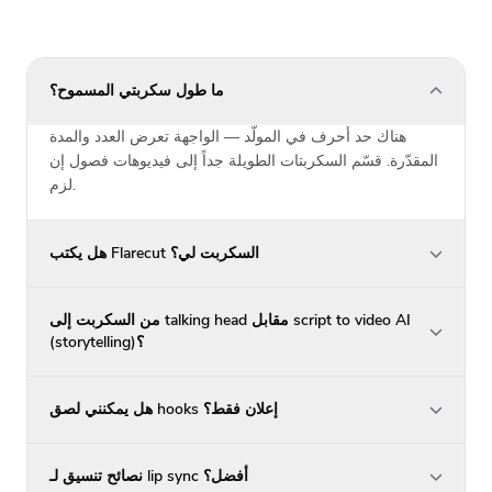
ما طول سكربتي المسموح؟
هناك حد أحرف في المولّد — الواجهة تعرض العدد والمدة
المقدّرة. قسّم السكربتات الطويلة جداً إلى فيديوهات فصول إن
لزم.
هل يكتب Flarecut السكربت لي؟
من السكربت إلى talking head مقابل script to video AI
(storytelling)؟
هل يمكنني لصق hooks إعلان فقط؟
نصائح تنسيق لـ lip sync أفضل؟