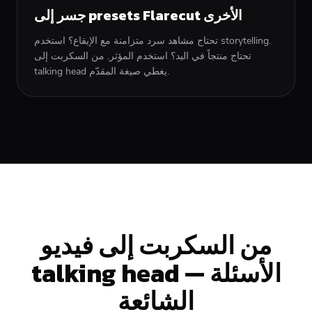
جسر إلى presets Flarecut الأخرى
تحتاج مشاهد سرد متزامنة مع الإيقاع؟ استخدم storytelling.
تحتاج منتجاً في اليد؟ استخدم المؤثر. من السكربت إلى
talking head يغطي صيغة المقدّم.
من السكربت إلى فيديو
talking head — الأسئلة
الشائعة