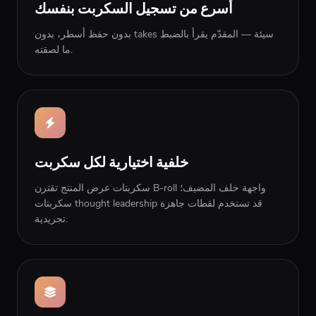
أسرع من تسجيل السكربت بنفسك
بدون حفظ أسطر، بدون takes سيئة — المقدّم يقرأ بالضبط
ما لصقته.
خلفية اختيارية لكل سكربت
سكربتات عرض المنتج تقترن B-roll واجهة خلف المضيف؛
سكربتات thought leadership قد تستخدم لقطات جاهزة
تجريدية.