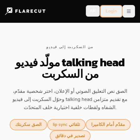
AR
Login
Open
من السكربت إلى فيديو
مولّد فيديو talking head
من السكربت
الصق نص التعليق الصوتي أو الإعلان، اختر شخصية مقدّم،
وحوّل السكربت إلى فيديو talking head مع تقديم متزامن
الشفاه ولقطات خلفية اختيارية خلف المتحدّث.
مقدّم أمام الكاميرا
lip sync تلقائي
الصق سكربتك
تصدير في دقائق