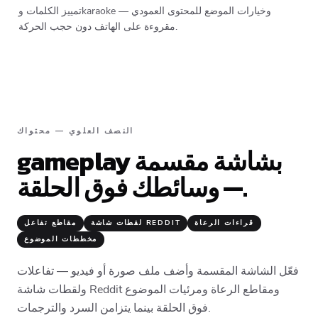
تمييز الكلمات وkaraoke وخيارات الموضع للمحتوى العمودي —
مقروءة على الهاتف دون حجب الحركة.
النصف العلوي — محتواك
gameplay بشاشة مقسمة
— وسائطك فوق الحلقة.
قراءات الرعاة
لقطات شاشة REDDIT
مقاطع تفاعل
مخططات الموضوع
فعّل الشاشة المقسمة وأضف ملف صورة أو فيديو — تفاعلات
ولقطات شاشة Reddit ومقاطع الرعاة ومرئيات الموضوع
فوق الحلقة بينما يتزامن السرد والترجمات.