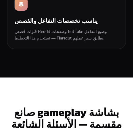
يناسب تخصصات التفاعل والقصص
قنوات قصص Reddit وصفحات hot take وصيغ التفاعل
تستخدم هذا التخطيط — Flarecut يطابق سير عملهم.
صانع gameplay بشاشة
مقسمة — الأسئلة الشائعة