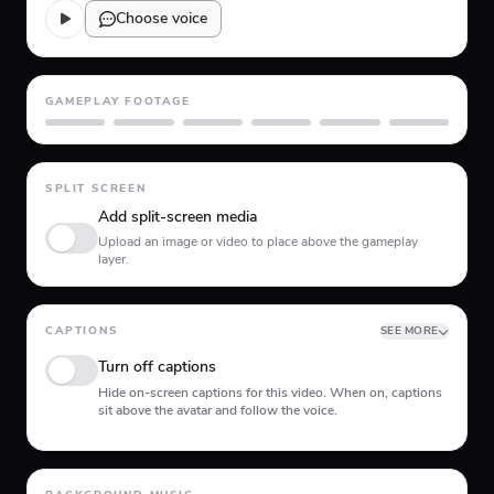
Choose voice
GAMEPLAY FOOTAGE
GTA 5
Minecraft
Planet Coaster
Roblox
Skate
Subway Surfer
SPLIT SCREEN
Add split-screen media
Upload an image or video to place above the gameplay
layer.
CAPTIONS
SEE MORE
Turn off captions
Hide on-screen captions for this video. When on, captions
sit above the avatar and follow the voice.
Animation type