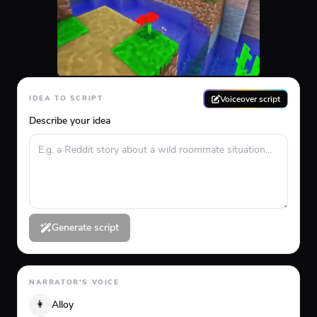
Voiceover script
IDEA TO SCRIPT
Describe your idea
Generate script
NARRATOR'S VOICE
👩
Alloy