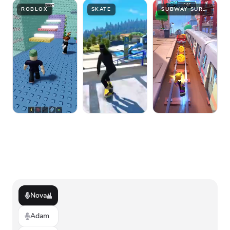
ROBLOX
SKATE
SUBWAY SURFER
Nova
Adam