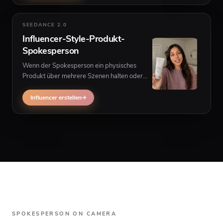
SEEDANCE 2.0
Influencer-Style-Produkt-
Spokesperson
Wenn der Spokesperson ein physisches
Produkt über mehrere Szenen halten oder
zeigen muss, nutze Influencer-UGC statt
Single-Frame-Talking-Spokesperson.
Influencer erstellen
SPOKESPERSON ON CAMERA