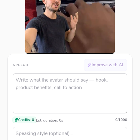
Improve with AI
SPEECH
Credits:
0
0
/
1000
Est. duration:
0
s