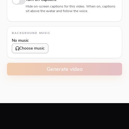
Hide on-screen captions for this video. When on, captions
sit above the avatar and follow the voice.
Animation type
BACKGROUND MUSIC
No music
Choose music
Volume
10
%
Generate video
Caption animation color
#E74C3C
Alignment