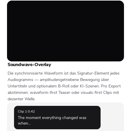
Soundwave-Overlay
Die synchronisierte Waveform ist das Signatur-Element jedes
Audiogramms — amplitudengetriebene Bewegung über
Untertiteln und optionalem B-Roll oder KI-Szenen. Pro Export
abstimmen: waveform-first Teaser oder visuals-first Clips mit
dezenter Welle.
Clip 1
·
0:42
The moment everything changed was
when…