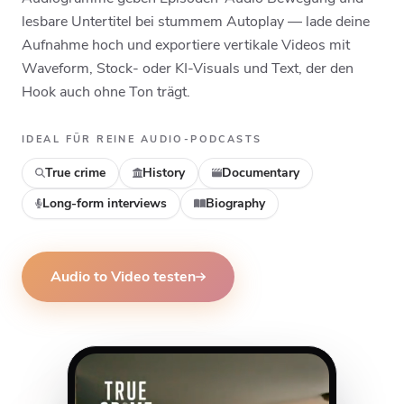
Top
Middle
Bottom
lesbare Untertitel bei stummem Autoplay — lade deine
Aufnahme hoch und exportiere vertikale Videos mit
Waveform, Stock- oder KI-Visuals und Text, der den
Hook auch ohne Ton trägt.
IDEAL FÜR REINE AUDIO-PODCASTS
True crime
History
Documentary
Long-form interviews
Biography
Audio to Video testen