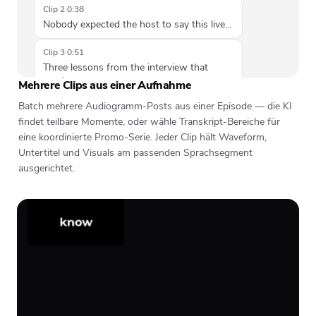
Clip 2
·
0:38
Nobody expected the host to say this live…
Clip 3
·
0:51
Three lessons from the interview that
stuck…
Mehrere Clips aus einer Aufnahme
Batch mehrere Audiogramm-Posts aus einer Episode — die KI
findet teilbare Momente, oder wähle Transkript-Bereiche für
eine koordinierte Promo-Serie. Jeder Clip hält Waveform,
Untertitel und Visuals am passenden Sprachsegment
ausgerichtet.