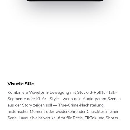
DARK
CINEMATIC
PIXAR
GHIBLI
FANTASY
Visuelle Stile
Kombiniere Waveform-Bewegung mit Stock-B-Roll für Talk-
Segmente oder KI-Art-Styles, wenn dein Audiogramm Szenen
aus der Story zeigen soll — True-Crime-Nachstellung,
historischer Moment oder wiederkehrender Charakter in einer
Serie. Layout bleibt vertikal-first für Reels, TikTok und Shorts.