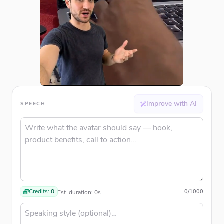
Improve with AI
SPEECH
Credits:
0
0
/
1000
Est. duration:
0
s