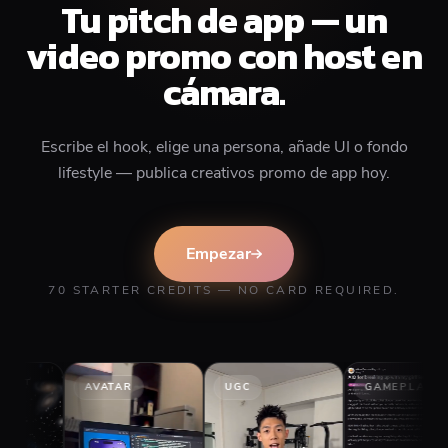
Tu pitch de app — un
video promo con host en
cámara.
Escribe el hook, elige una persona, añade UI o fondo
lifestyle — publica creativos promo de app hoy.
Empezar
70 STARTER CREDITS — NO CARD REQUIRED.
AVATAR
UGC
GAMEPLAY
STO