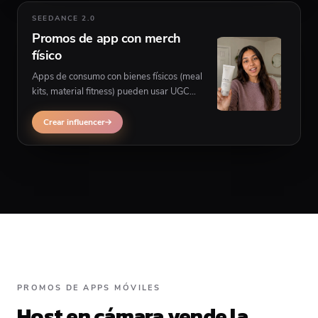
SEEDANCE 2.0
Promos de app con merch
físico
Apps de consumo con bienes físicos (meal
kits, material fitness) pueden usar UGC
influencer cuando la app debe aparecer en
manos del creador en varias escenas.
Crear influencer
PROMOS DE APPS MÓVILES
Host en cámara vende la