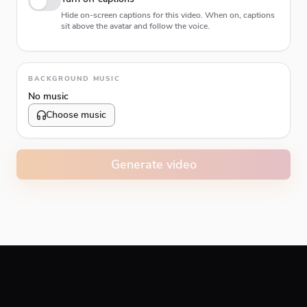
Hide on-screen captions for this video. When on, captions
sit above the avatar and follow the voice.
Animation type
BACKGROUND MUSIC
No music
Choose music
Volume
10
%
Generate video
Caption animation color
#E74C3C
Alignment