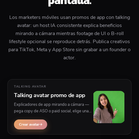
pantalla.
Los marketers móviles usan promos de app con talking
avatar: un host IA consistente explica beneficios
mirando a cámara mientras footage de UI o B-roll
lifestyle opcional se reproduce detrás. Publica creativos
para TikTok, Meta y App Store sin grabar a un founder o
actor.
TALKING AVATAR
Talking avatar promo de app
Explicadores de app mirando a cámara —
pega copy de ASO o paid social, elige una
persona y genera video promo con capturas
de pantalla o footage lifestyle opcional
Crear avatar
detrás del presentador.