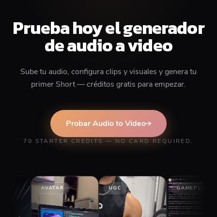
Prueba hoy el generador
de audio a video
Sube tu audio, configura clips y visuales y genera tu
primer Short — créditos gratis para empezar.
Probar Audio to Video
70 STARTER CREDITS — NO CARD REQUIRED.
AVATAR
UGC
GAMEPLAY
STOR