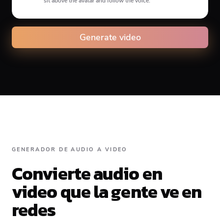
sit above the avatar and follow the voice.
Animation type
Generate video
Caption animation color
GENERADOR DE AUDIO A VIDEO
#E74C3C
Convierte audio en
video que la gente ve en
Alignment
redes