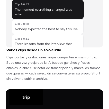
Clip 1
·
0:42
The moment everything changed was
when…
Clip 2
·
0:38
Nobody expected the host to say this live…
Clip 3
·
0:51
Three lessons from the interview that
stuck…
Varios clips desde un solo audio
Clips cortos y grabaciones largas comparten el mismo flujo.
Sube una vez y deja que la IA busque ganchos y frases
citables, o abre el selector de transcripción y marca los tramos
que quieras — cada selección se convierte en su propio Short
sin volver a subir el archivo.