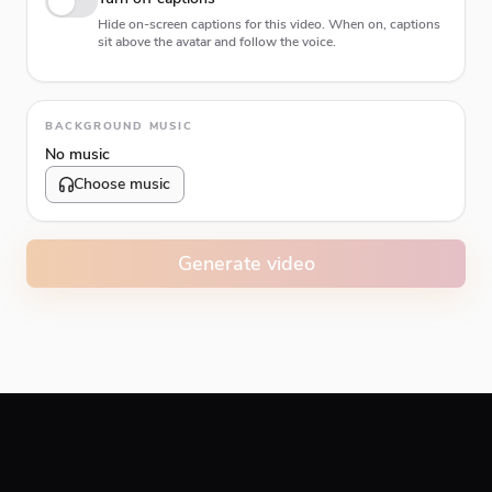
Hide on-screen captions for this video. When on, captions
sit above the avatar and follow the voice.
Animation type
BACKGROUND MUSIC
No music
Choose music
Volume
10
%
Generate video
Caption animation color
#E74C3C
Alignment