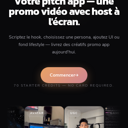
Votre pitch app — une
promo vidéo avec host à
l'écran.
Scriptez le hook, choisissez une persona, ajoutez UI ou
fond lifestyle — livrez des créatifs promo app
aujourd'hui.
Commencer
70 STARTER CREDITS — NO CARD REQUIRED.
AVATAR
UGC
GAMEPLAY