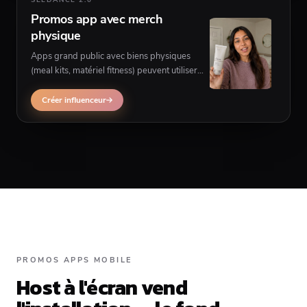
SEEDANCE 2.0
Promos app avec merch
physique
Apps grand public avec biens physiques
(meal kits, matériel fitness) peuvent utiliser
l'UGC influenceur quand l'app doit
apparaître dans les mains du créateur sur
Créer influenceur
plusieurs scènes.
PROMOS APPS MOBILE
Host à l'écran vend