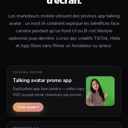
d'écran.
Les marketeurs mobile utilisent des promos app talking
avatar : un host IA cohérent explique les bénéfices face
caméra pendant qu'un fond UI ou B-roll lifestyle
optionnel joue derrière. Livrez des créatifs TikTok, Meta
et App Store sans filmer un fondateur ou acteur.
TALKING AVATAR
Talking avatar promo app
Explications app face caméra — collez copy
ASO ou paid social, choisissez une persona
et générez une promo avec captures
d'écran ou séquences lifestyle optionnelles
Créer avatar
derrière le présentateur.