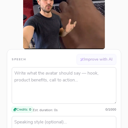
Improve with AI
SPEECH
Credits:
0
0
/
1000
Est. duration:
0
s