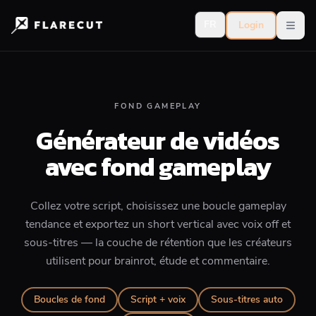
FR
Login
Open
FOND GAMEPLAY
Générateur de vidéos
avec fond gameplay
Collez votre script, choisissez une boucle gameplay
tendance et exportez un short vertical avec voix off et
sous-titres — la couche de rétention que les créateurs
utilisent pour brainrot, étude et commentaire.
Boucles de fond
Script + voix
Sous-titres auto