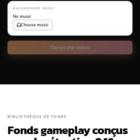
Animation type
BACKGROUND MUSIC
No music
Choose music
Volume
10
%
Generate video
Caption animation color
#FFFFFF
Alignment
BIBLIOTHÈQUE DE FONDS
Fonds gameplay conçus
Top
Middle
Bottom