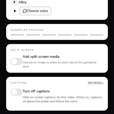
👩
Alloy
Choose voice
GAMEPLAY FOOTAGE
GTA 5
Minecraft
Planet Coaster
Roblox
Skate
Subway Surfer
SPLIT SCREEN
Add split-screen media
Upload an image or video to place above the gameplay
layer.
CAPTIONS
SEE MORE
Turn off captions
Hide on-screen captions for this video. When on, captions
sit above the avatar and follow the voice.