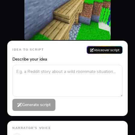
Voiceover script
IDEA TO SCRIPT
Describe your idea
Generate script
NARRATOR'S VOICE