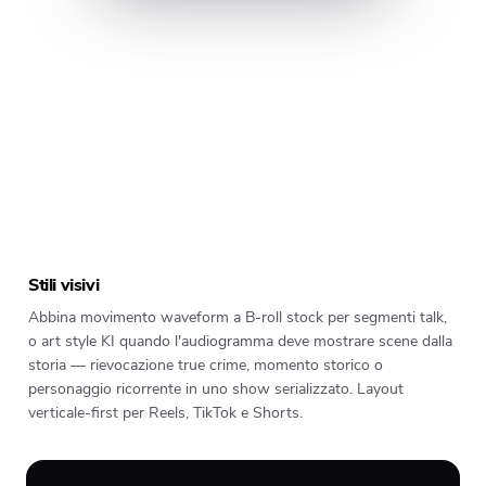
DARK
CINEMATIC
PIXAR
GHIBLI
FANTASY
Stili visivi
Abbina movimento waveform a B-roll stock per segmenti talk,
o art style KI quando l'audiogramma deve mostrare scene dalla
storia — rievocazione true crime, momento storico o
personaggio ricorrente in uno show serializzato. Layout
verticale-first per Reels, TikTok e Shorts.