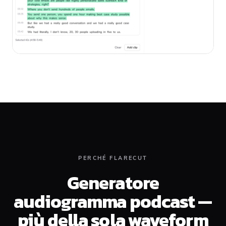
PERCHÉ FLARECUT
Generatore
audiogramma podcast —
più della sola waveform