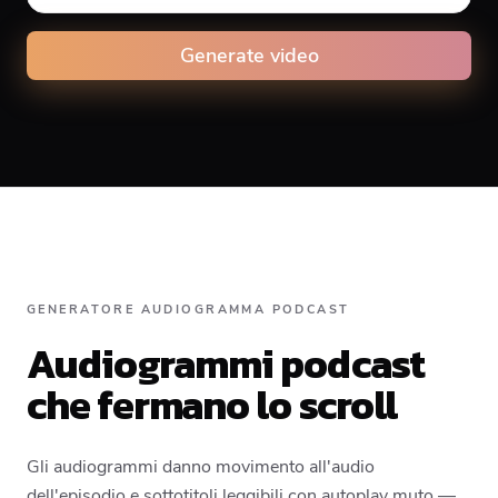
Animation type
Generate video
Caption animation color
GENERATORE AUDIOGRAMMA PODCAST
#E74C3C
Audiogrammi podcast
che fermano lo scroll
Alignment
Gli audiogrammi danno movimento all'audio
Top
Middle
Bottom
dell'episodio e sottotitoli leggibili con autoplay muto —