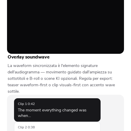
Overlay soundwave
La waveform sincronizzata è l'elemento signature
dell'audiogramma — movimento guidato dall'ampiezza su
sottotitoli e B-roll o scene KI opzionali. Regola per export:
teaser waveform-first o clip visuals-first con accento wave
sottile.
Clip 1
·
0:42
The moment everything changed was
when…
Clip 2
·
0:38