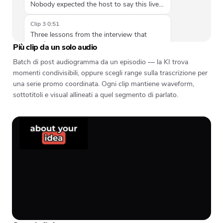
Nobody expected the host to say this live…
Clip 3
·
0:51
Three lessons from the interview that
stuck…
Più clip da un solo audio
Batch di post audiogramma da un episodio — la KI trova
momenti condivisibili, oppure scegli range sulla trascrizione per
una serie promo coordinata. Ogni clip mantiene waveform,
sottotitoli e visual allineati a quel segmento di parlato.