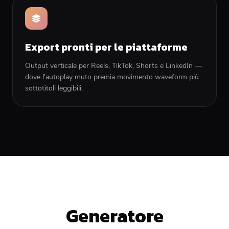
Export pronti per le piattaforme
Output verticale per Reels, TikTok, Shorts e LinkedIn —
dove l'autoplay muto premia movimento waveform più
sottotitoli leggibili.
Generatore