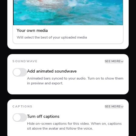
Your own media
Will select the best of your uploaded media
SOUNDWAVE
SEE MORE
Add animated soundwave
Animated bars synced to your audio. Turn on to show them
in preview and export.
Position
CAPTIONS
SEE MORE
Turn off captions
Top
Middle
Bottom
Hide on-screen captions for this video. When on, captions
sit above the avatar and follow the voice.