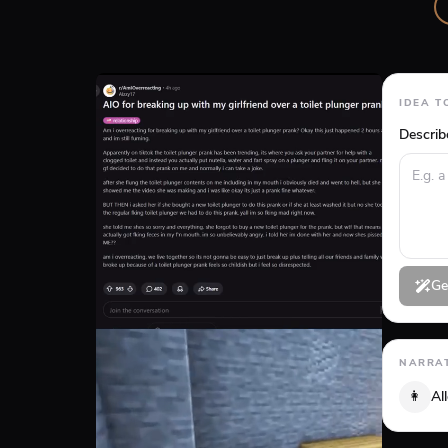
IDEA T
Describ
Ge
NARRAT
👩
Al