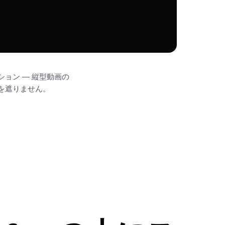
ョン — 縦型動画の
を遮りません。