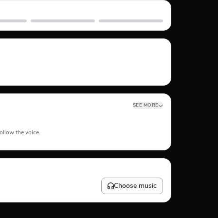
Skate
Subway Surfer
SEE MORE
ollow the voice.
Choose music
10
%