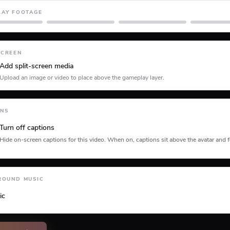
LAY FOOTAGE
Minecraft
Planet Coaster
Roblox
SCREEN
Add split-screen media
Upload an image or video to place above the gameplay layer.
ONS
Turn off captions
Hide on-screen captions for this video. When on, captions sit above the avatar and f
tion type
ROUND MUSIC
ic