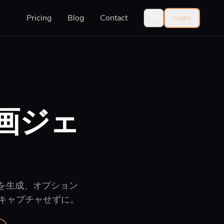
Pricing
Blog
Contact
JA
Login
景動画ジェ
字幕を生成、オプション
でキャプチャせずに。