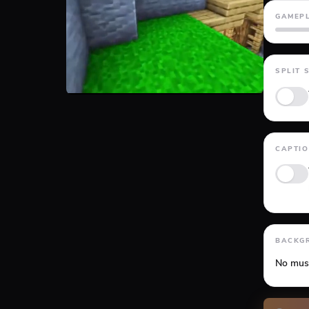
GAMEP
GTA 5
SPLIT 
CAPTI
Anima
BACKG
No mus
Volume