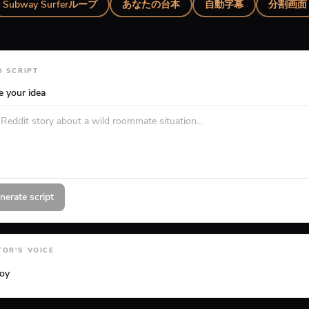
Subway Surferループ
あなたの台本
自動字幕
分割画面
O SCRIPT
e your idea
nerate script
OR'S VOICE
loy