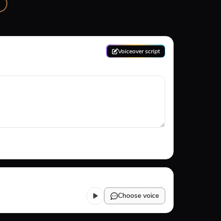
Voiceover script
Choose voice