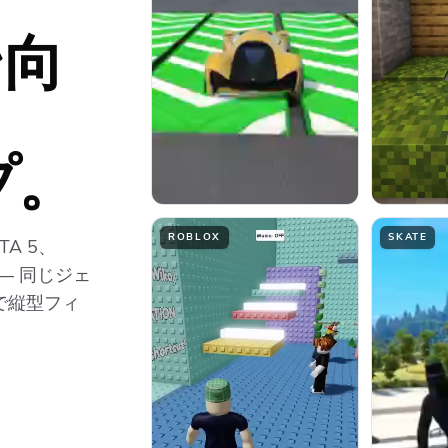
ン向
プ。
ROBLOX
SKATE
TA 5、
— 同じジェ
で縦型フィ