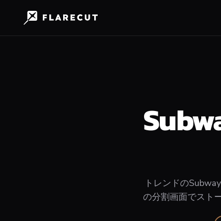
Subw
トレンドのSubwa
の分割画面でストー