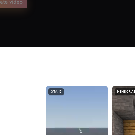
ate video
on animation color
ment
Top
Middle
GTA 5
MINECRA