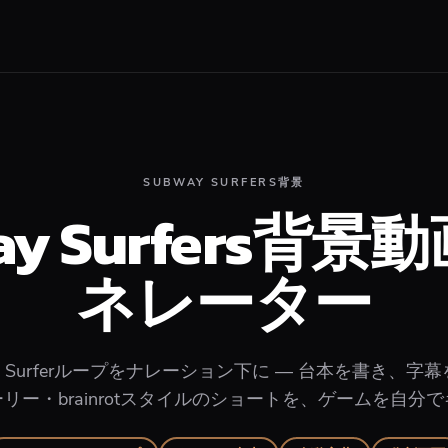
SUBWAY SURFERS背景
ay Surfers背
ネレーター
y Surferループをナレーション下に — 台本を書き、
リー・brainrotスタイルのショートを、ゲームを自分