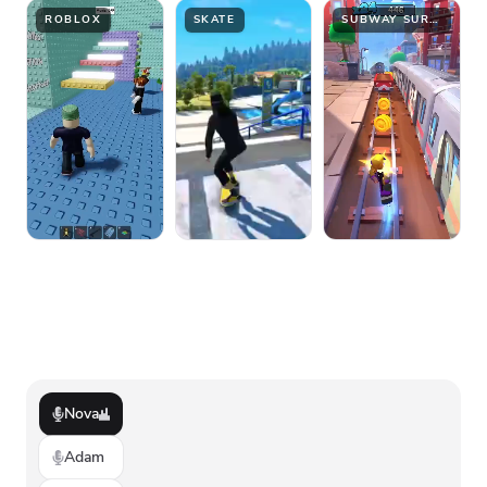
ROBLOX
SKATE
SUBWAY SURFER
Nova
Adam