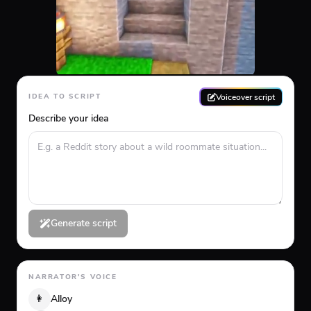
Voiceover script
IDEA TO SCRIPT
Describe your idea
Generate script
NARRATOR'S VOICE
👩
Alloy