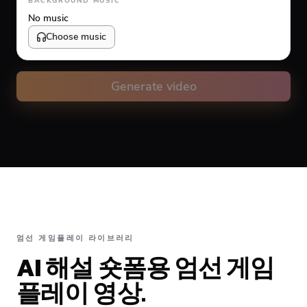
BACKGROUND MUSIC
No music
Choose music
Volume
10
%
Generate video
Caption animation color
#FFFFFF
Alignment
엄선 게임플레이 라이브러리
AI 해설 숏폼용 엄선 게임
Top
Middle
Bottom
플레이 영상.