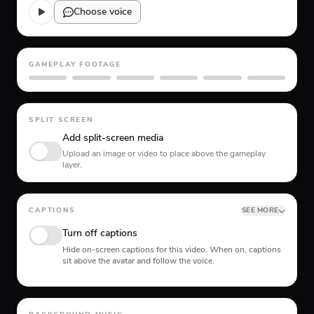
Choose voice
GAMEPLAY FOOTAGE
GTA 5
Minecraft
Planet Coaster
Roblox
Skate
Subway Surfer
SPLIT SCREEN
Add split-screen media
Upload an image or video to place above the gameplay
layer.
CAPTIONS
SEE MORE
Turn off captions
Hide on-screen captions for this video. When on, captions
sit above the avatar and follow the voice.
Animation type