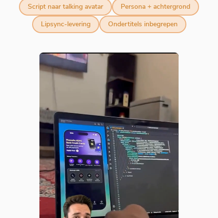
Script naar talking avatar
Persona + achtergrond
Lipsync-levering
Ondertitels inbegrepen