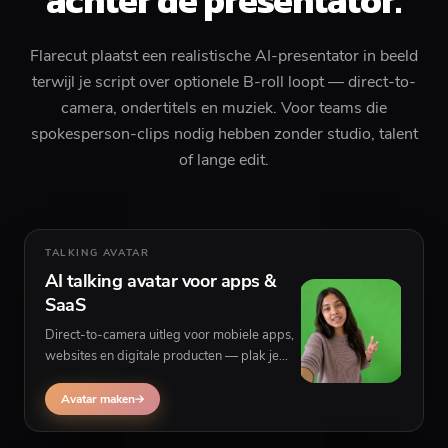
achter de presentator.
Flarecut plaatst een realistische AI-presentator in beeld
terwijl je script over optionele B-roll loopt — direct-to-
camera, ondertitels en muziek. Voor teams die
spokesperson-clips nodig hebben zonder studio, talent
of lange edit.
TALKING AVATAR
AI talking avatar voor apps &
SaaS
Direct-to-camera uitleg voor mobiele apps,
websites en digitale producten — plak je
script, kies een persona en genereer
geloofwaardige levering op camera met
Avatar maken
optionele beelden achter de spreker.