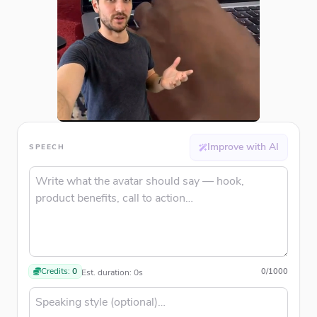
Improve with AI
SPEECH
Credits:
0
0
/
1000
Est. duration:
0
s