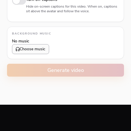
Hide on-screen captions for this video. When on, captions
sit above the avatar and follow the voice.
Animation type
BACKGROUND MUSIC
No music
Choose music
Volume
10
%
Generate video
Caption animation color
#E74C3C
Alignment