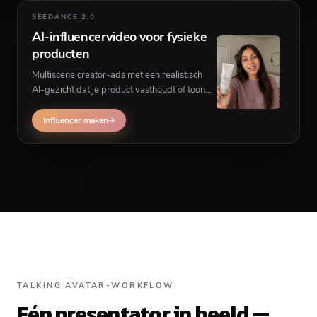
SEEDANCE 2.0
AI-influencervideo voor fysieke
producten
Multiscene creator-ads met een realistisch
AI-gezicht dat je product vasthoudt of toont
— wanneer je product-in-scene UGC nodig
hebt in plaats van een hoek-presentator.
Influencer maken
TALKING AVATAR-WORKFLOW
Eén presentator in beeld —