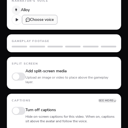
NARRATOR'S VOICE
👩
Alloy
Choose voice
GAMEPLAY FOOTAGE
GTA 5
Minecraft
Planet Coaster
Roblox
Skate
Subway Surfer
SPLIT SCREEN
Add split-screen media
Upload an image or video to place above the gameplay
layer.
CAPTIONS
SEE MORE
Turn off captions
Hide on-screen captions for this video. When on, captions
sit above the avatar and follow the voice.