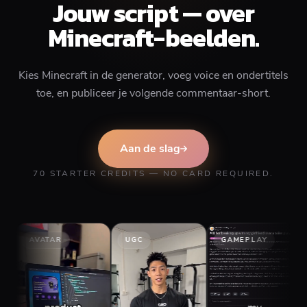
Jouw script — over
Minecraft-beelden.
Kies Minecraft in de generator, voeg voice en ondertitels
toe, en publiceer je volgende commentaar-short.
Aan de slag
70 STARTER CREDITS — NO CARD REQUIRED.
AVATAR
UGC
GAMEPLAY
STO