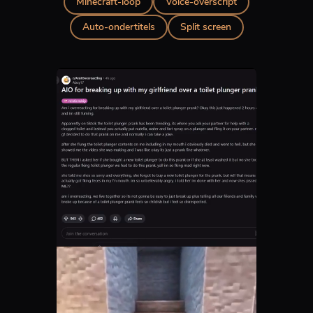
Minecraft-loop
Voice-overscript
Auto-ondertitels
Split screen