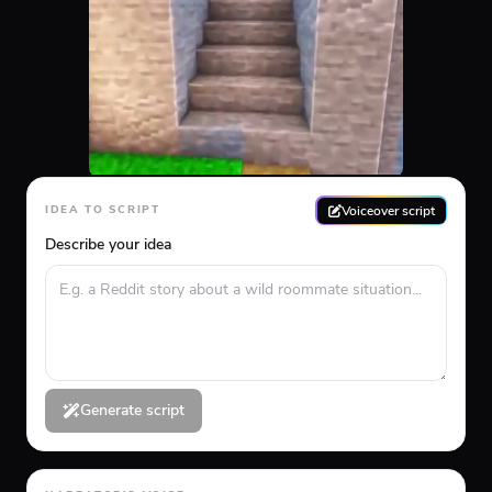
Voiceover script
IDEA TO SCRIPT
Describe your idea
Generate script