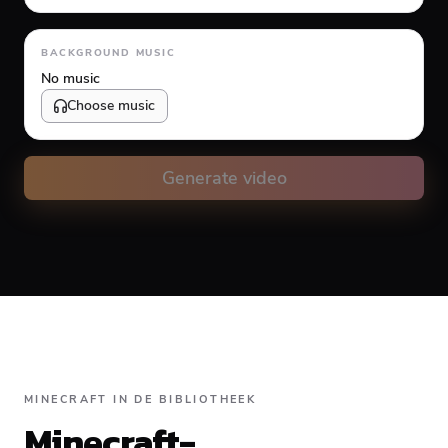
Animation type
BACKGROUND MUSIC
No music
Choose music
Volume
10
%
Generate video
Caption animation color
#FFFFFF
Alignment
MINECRAFT IN DE BIBLIOTHEEK
Minecraft-
Top
Middle
Bottom