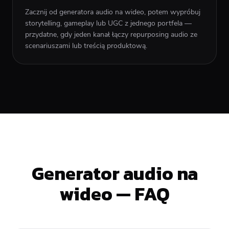
Zacznij od generatora audio na wideo, potem wypróbuj
storytelling, gameplay lub UGC z jednego portfela —
przydatne, gdy jeden kanał łączy repurposing audio ze
scenariuszami lub treścią produktową.
Generator audio na
wideo — FAQ