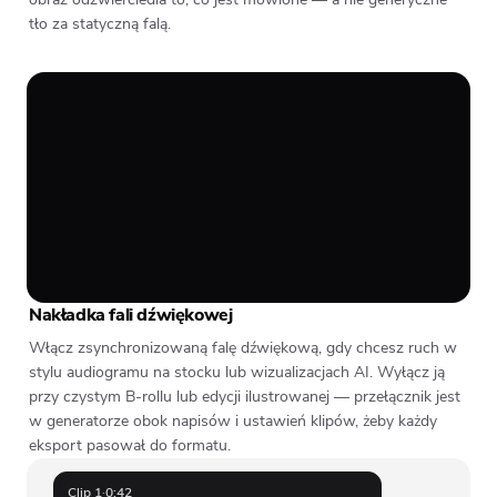
tło za statyczną falą.
Nakładka fali dźwiękowej
Włącz zsynchronizowaną falę dźwiękową, gdy chcesz ruch w
stylu audiogramu na stocku lub wizualizacjach AI. Wyłącz ją
przy czystym B-rollu lub edycji ilustrowanej — przełącznik jest
w generatorze obok napisów i ustawień klipów, żeby każdy
eksport pasował do formatu.
Clip 1
·
0:42