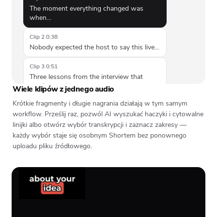
The moment everything changed was
when…
Clip 2
·
0:38
Nobody expected the host to say this live…
Clip 3
·
0:51
Three lessons from the interview that
stuck…
Wiele klipów z jednego audio
Krótkie fragmenty i długie nagrania działają w tym samym
workflow. Prześlij raz, pozwól AI wyszukać haczyki i cytowalne
linijki albo otwórz wybór transkrypcji i zaznacz zakresy —
każdy wybór staje się osobnym Shortem bez ponownego
uploadu pliku źródłowego.