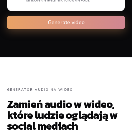
sit above the avatar and follow the voice.
Animation type
Generate video
Caption animation color
GENERATOR AUDIO NA WIDEO
#E74C3C
Zamień audio w wideo,
które ludzie oglądają w
Alignment
social mediach