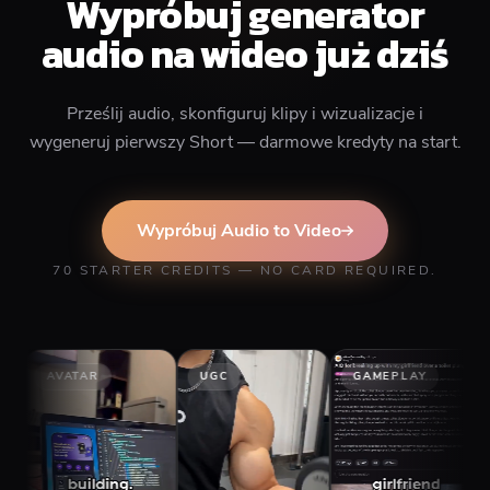
Wypróbuj generator
audio na wideo już dziś
Prześlij audio, skonfiguruj klipy i wizualizacje i
wygeneruj pierwszy Short — darmowe kredyty na start.
Wypróbuj Audio to Video
70 STARTER CREDITS — NO CARD REQUIRED.
R
UGC
GAMEPLAY
STORY