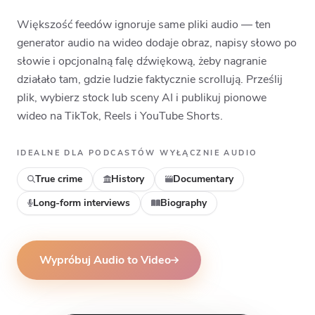
Top
Middle
Bottom
Większość feedów ignoruje same pliki audio — ten
generator audio na wideo dodaje obraz, napisy słowo po
słowie i opcjonalną falę dźwiękową, żeby nagranie
działało tam, gdzie ludzie faktycznie scrollują. Prześlij
plik, wybierz stock lub sceny AI i publikuj pionowe
wideo na TikTok, Reels i YouTube Shorts.
IDEALNE DLA PODCASTÓW WYŁĄCZNIE AUDIO
True crime
History
Documentary
Long-form interviews
Biography
Wypróbuj Audio to Video