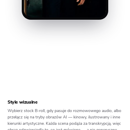
DARK
CINEMATIC
PIXAR
GHIBLI
FANTASY
Style wizualne
Wybierz stock B-roll, gdy pasuje do rozmowowego audio, albo
przełącz się na tryby obrazów AI — kinowy, ilustrowany i inne
kierunki artystyczne. Każda scena podąża za transkrypcją, więc
obraz odzwierciedla to, co jest mówione — a nie generyczne