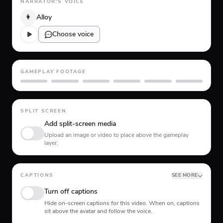
NARRATOR'S VOICE
👩
Alloy
Choose voice
GAMEPLAY FOOTAGE
GTA 5
Minecraft
Planet Coaster
Roblox
Skate
Subway Surfer
SPLIT SCREEN
Add split-screen media
Upload an image or video to place above the gameplay
layer.
CAPTIONS
SEE MORE
Turn off captions
Hide on-screen captions for this video. When on, captions
sit above the avatar and follow the voice.