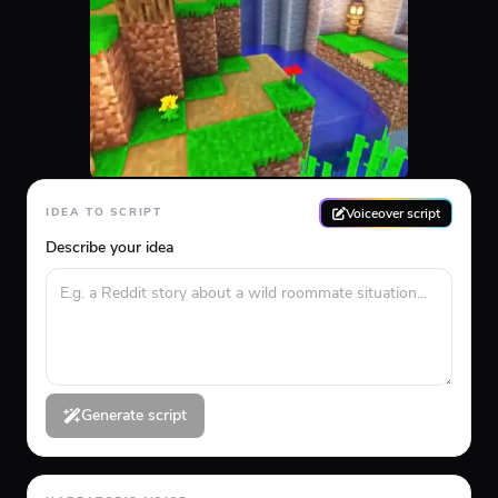
Voiceover script
IDEA TO SCRIPT
Describe your idea
Generate script