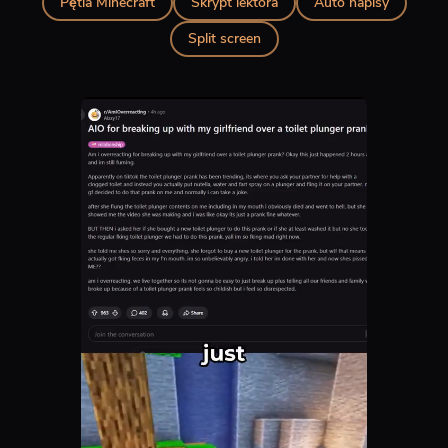
Pętla Minecraft
Skrypt lektora
Auto napisy
Split screen