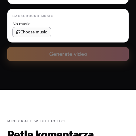
Animation type
BACKGROUND MUSIC
No music
Choose music
Volume
10
%
Generate video
Caption animation color
#FFFFFF
Alignment
MINECRAFT W BIBLIOTECE
Pętle komentarza
Top
Middle
Bottom