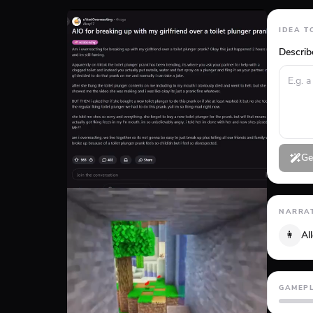
IDEA T
Describ
Ge
NARRAT
👩
Al
GAMEP