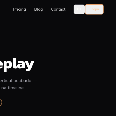
Pricing
Blog
Contact
PT
Login
eplay
vertical acabado —
na timeline.