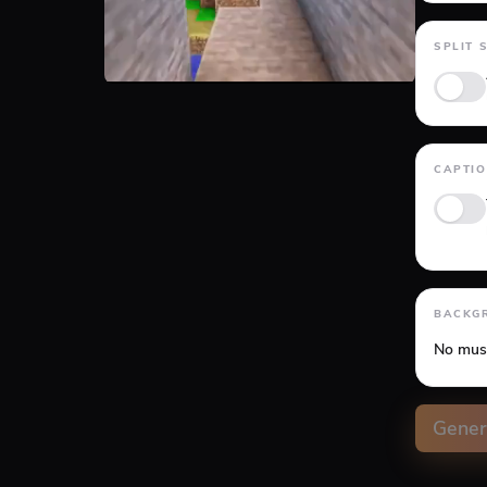
GTA 5
SPLIT 
CAPTI
Anima
BACKG
No mus
Volume
Gener
Capti