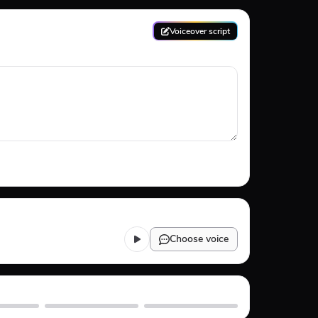
Voiceover script
Choose voice