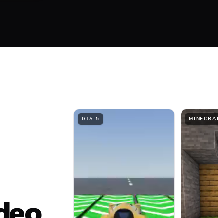
ment
Top
Middle
GTA 5
MINECRA
ídeo