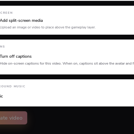
Minecraft
Planet Coaster
Roblox
SCREEN
Add split-screen media
Upload an image or video to place above the gameplay layer.
ONS
Turn off captions
Hide on-screen captions for this video. When on, captions sit above the avatar and f
tion type
ROUND MUSIC
ic
ate video
on animation color