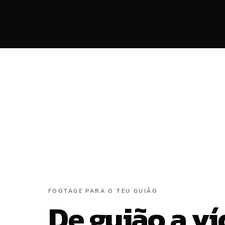
Align
FOOTAGE PARA O TEU GUIÃO
De guião a v