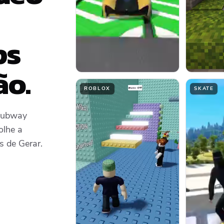
ps
ão.
ROBLOX
SKATE
 Subway
olhe a
s de Gerar.