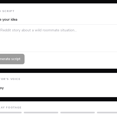
O SCRIPT
e your idea
nerate script
OR'S VOICE
loy
LAY FOOTAGE