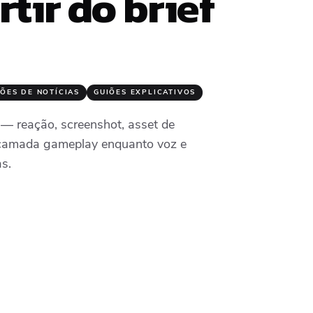
rtir do brief
IÕES DE NOTÍCIAS
GUIÕES EXPLICATIVOS
 — reação, screenshot, asset de
 camada gameplay enquanto voz e
s.