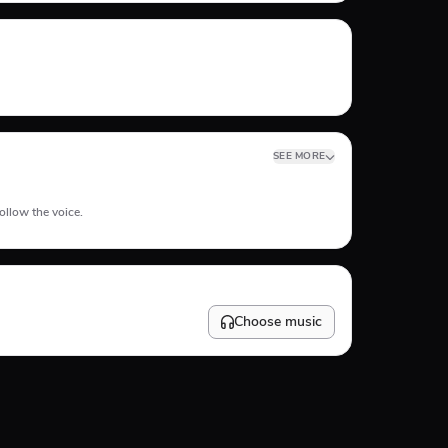
Skate
Subway Surfer
SEE MORE
ollow the voice.
Choose music
10
%
#FFFFFF