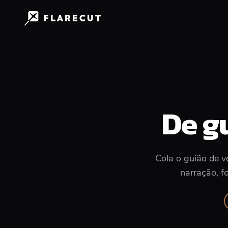
De g
Cola o guião de v
narração, f