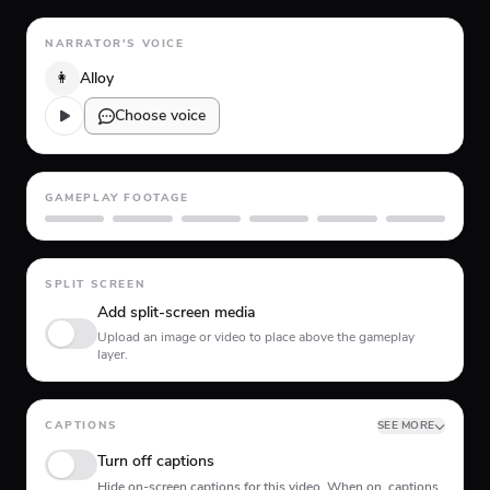
NARRATOR'S VOICE
👩
Alloy
Choose voice
GAMEPLAY FOOTAGE
GTA 5
Minecraft
Planet Coaster
Roblox
Skate
Subway Surfer
SPLIT SCREEN
Add split-screen media
Upload an image or video to place above the gameplay
layer.
CAPTIONS
SEE MORE
Turn off captions
Hide on-screen captions for this video. When on, captions