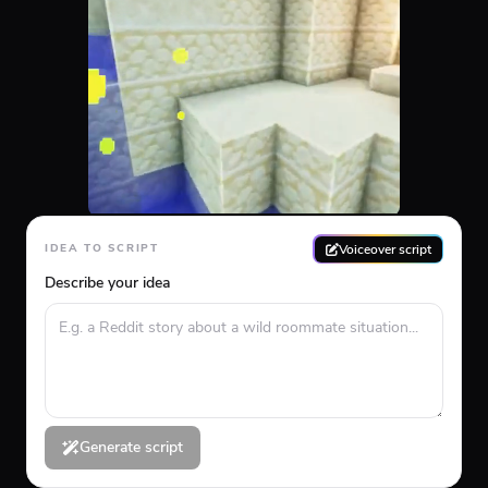
Voiceover script
IDEA TO SCRIPT
Describe your idea
Generate script