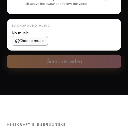
sit above the avatar and follow the voice.
Animation type
BACKGROUND MUSIC
No music
Choose music
Volume
10
%
Generate video
Caption animation color
#FFFFFF
Alignment
MINECRAFT В БИБЛИОТЕКЕ