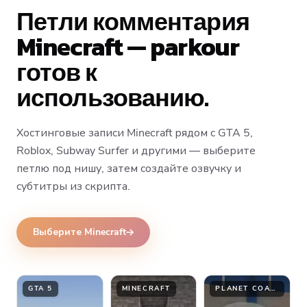
Петли комментария
Top
Middle
Bottom
Minecraft — parkour
готов к
использованию.
Хостинговые записи Minecraft рядом с GTA 5,
Roblox, Subway Surfer и другими — выберите
петлю под нишу, затем создайте озвучку и
субтитры из скрипта.
Выберите Minecraft
GTA 5
MINECRAFT
PLANET COASTER