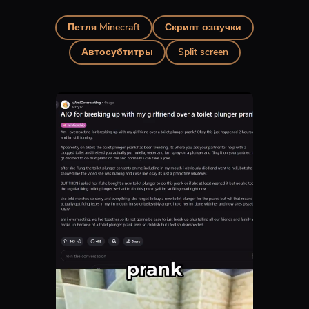
Петля Minecraft
Скрипт озвучки
Автосубтитры
Split screen