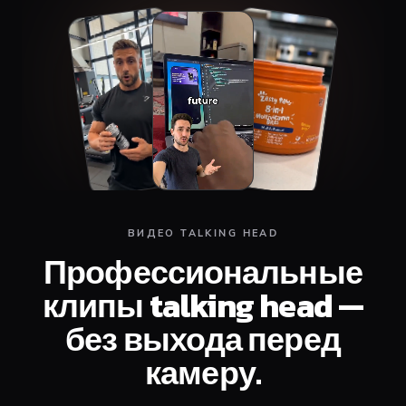
Top
Middle
Bottom
ВИДЕО TALKING HEAD
Профессиональные
клипы talking head —
без выхода перед
камеру.