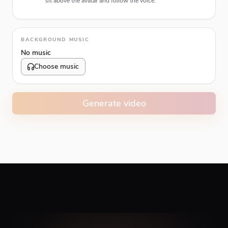
sit above the avatar and follow the voice.
Animation type
BACKGROUND MUSIC
No music
Choose music
Volume
10
%
Generate video
Caption animation color
#E74C3C
Alignment