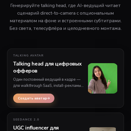
Генерируйте talking head, где AI-ведущий читает
сценарий direct-to-camera с опциональным
материалом на фоне и встроенными субтитрами.
Без света, телесуфлёра и целодневного монтажа.
TALKING AVATAR
Talking head для цифровых
офферов
Один постоянный ведущий в кадре —
для walkthrough SaaS, install-рекламы
приложений и explainers сайта, где
спикер остаётся в кадре с B-roll сзади.
Создать аватар
SEEDANCE 2.0
UGC influencer для