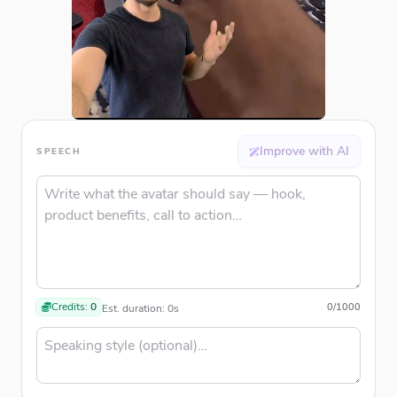
Improve with AI
SPEECH
Credits:
0
0
/
1000
Est. duration:
0
s