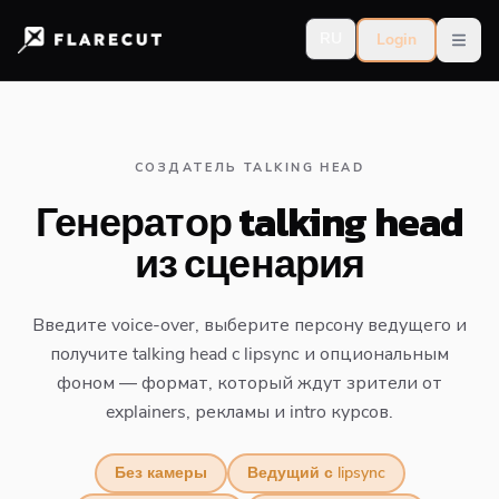
RU
Login
Open
СОЗДАТЕЛЬ TALKING HEAD
Генератор talking head
из сценария
Введите voice-over, выберите персону ведущего и
получите talking head с lipsync и опциональным
фоном — формат, который ждут зрители от
explainers, рекламы и intro курсов.
Без камеры
Ведущий с lipsync