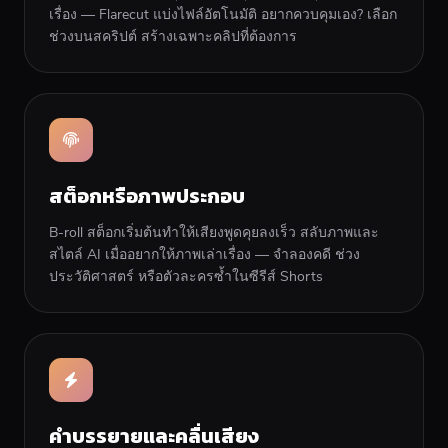
เรื่อง — Flarecut แบ่งไฟล์อัตโนมัติ อยากควบคุมเอง? เลือก
ช่วงบนสคริปต์ สร้างเฉพาะคลิปที่ต้องการ
สต็อกหรือภาพประกอบ
B-roll สต็อกเริ่มต้นทำให้เสียงพูดคุยลงเร็ว สลับภาพและ
สไตล์ AI เมื่ออยากให้ภาพเล่าเรื่อง — จำลองคดี ช่วง
ประวัติศาสตร์ หรือตัวละครซ้ำในซีรีส์ Shorts
คำบรรยายและคลื่นเสียง