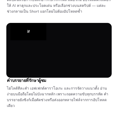
ให้ AI หาฮุกและประโยคเด่น หรือเลือกช่วงบนสคริปต์ — แต่ละ
ช่วงกลายเป็น Short แยกโดยไม่ต้องอัปโหลดซ้ำ
คำบรรยายที่รักษาผู้ชม
ไฮไลต์ทีละคำ เอฟเฟกต์คาราโอเกะ และการจัดวางแนวตั้ง อ่าน
ง่ายบนมือถือโดยไม่บังฉากหลัก เพราะถอดความขับทุกบรรทัด คำ
บรรยายยังซิงก์เมื่อตัดช่วงหรือส่งออกหลายไฟล์จากการอัปโหลด
เดียว