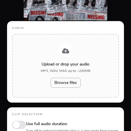
AUDIO
Upload or drop your audio
MP3, WAV, M4A up to ~200MB
Browse files
CLIP SELECTION
Use full audio duration
Turn off to extract highlight clips (~1 min each) from longer