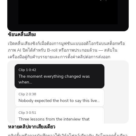
ซ้อนคลื่นเสียง
เปิดคลื่นเสียงซิงก์เมื่อต้องการมูฟชันแบบออดิโอกรัมบนสต็อกหรือ
ภาพ AI ปิดได้สำหรับ B-roll หรือภาพประกอมล้วน — สลับใน
เครื่องมือคู่กับคำบรรยายและการตั้งค่าคลิปต่อการส่งออก
Clip 1
·
0:42
The moment everything changed was
when…
Clip 2
·
0:38
Nobody expected the host to say this live…
Clip 3
·
0:51
Three lessons from the interview that
stuck…
หลายคลิปจากเสียงเดียว
คลิปสั้นหรือการบันทึกยาวใช้เวิร์กโฟลว์เดียวกัน อัปโหลดครั้งเดียว