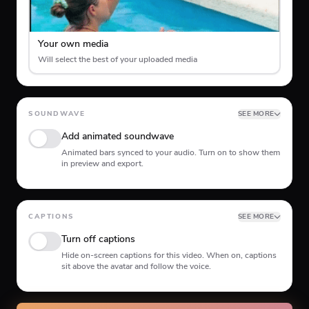
Your own media
Will select the best of your uploaded media
SOUNDWAVE
SEE MORE
Add animated soundwave
Animated bars synced to your audio. Turn on to show them
in preview and export.
Position
CAPTIONS
SEE MORE
Turn off captions
Top
Middle
Bottom
Hide on-screen captions for this video. When on, captions
sit above the avatar and follow the voice.
Animation type