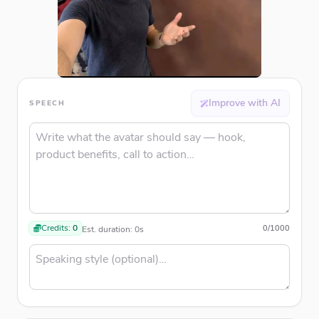
Improve with AI
SPEECH
Credits:
0
0
/
1000
Est. duration:
0
s