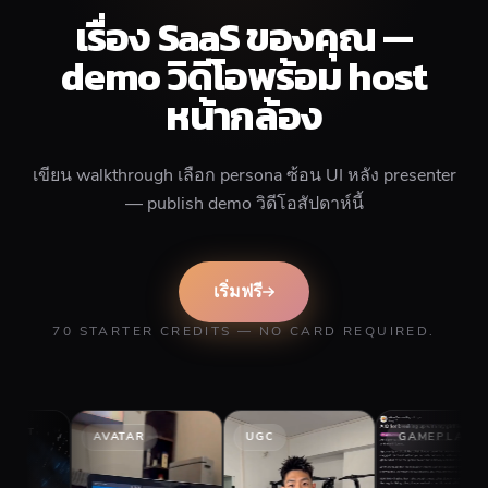
เรื่อง SaaS ของคุณ —
demo วิดีโอพร้อม host
หน้ากล้อง
เขียน walkthrough เลือก persona ซ้อน UI หลัง presenter
— publish demo วิดีโอสัปดาห์นี้
เริ่มฟรี
70 STARTER CREDITS — NO CARD REQUIRED.
AVATAR
UGC
GAMEPLAY
ST