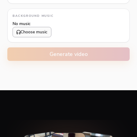
Animation type
BACKGROUND MUSIC
No music
Choose music
Volume
10
%
Generate video
Caption animation color
#E74C3C
Alignment
Top
Middle
Bottom