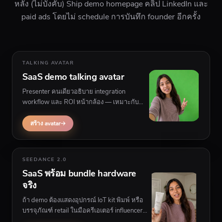
หลัง (ไม่บังคับ) Ship demo homepage คลิป LinkedIn และ
paid ads โดยไม่ schedule การบันทึก founder อีกครั้ง
TALKING AVATAR
SaaS demo talking avatar
Presenter คนเดียวอธิบาย integration
workflow และ ROI หน้ากล้อง — เหมาะกับ
homepage PLG signup flow และ retargeting
พร้อม UI ผลิตภัณฑ์หลังผู้พูด
สร้าง avatar
SEEDANCE 2.0
SaaS พร้อม bundle hardware
จริง
ถ้า demo ต้องแสดงอุปกรณ์ IoT kit พิมพ์ หรือ
บรรจุภัณฑ์ retail ในมือครีเอเตอร์ influencer
multiscene อาจเสริม software demo