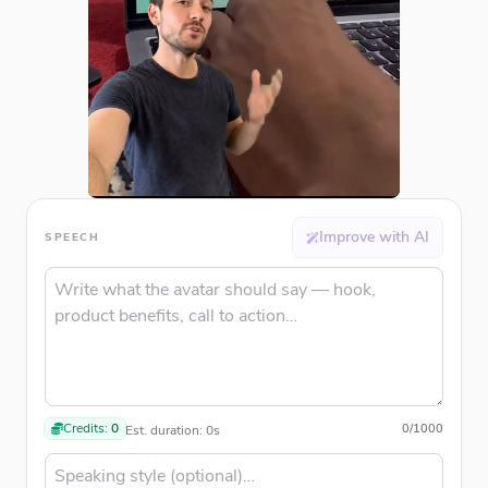
Improve with AI
SPEECH
Credits:
0
0
/
1000
Est. duration:
0
s