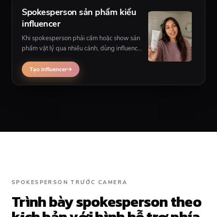
Spokesperson sản phẩm kiểu
influencer
Khi spokesperson phải cầm hoặc show sản
phẩm vật lý qua nhiều cảnh, dùng influencer
UGC thay vì talking spokesperson một
khung.
Tạo influencer
SPOKESPERSON TRƯỚC CAMERA
Trình bày spokesperson theo
kịch bản với hình hỗ trợ phía