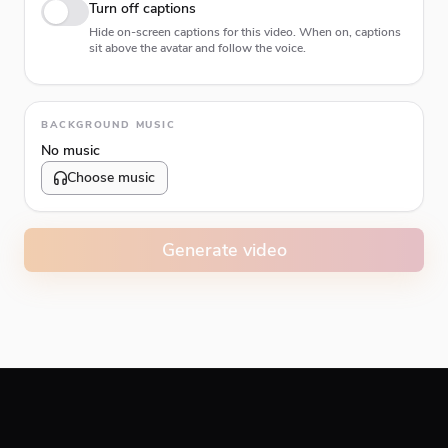
Turn off captions
Hide on-screen captions for this video. When on, captions
sit above the avatar and follow the voice.
Animation type
BACKGROUND MUSIC
No music
Choose music
Volume
10
%
Generate video
Caption animation color
#E74C3C
Alignment