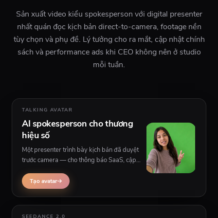
Sản xuất video kiểu spokesperson với digital presenter
nhất quán đọc kịch bản direct-to-camera, footage nền
tùy chọn và phụ đề. Lý tưởng cho ra mắt, cập nhật chính
sách và performance ads khi CEO không nên ở studio
mỗi tuần.
TALKING AVATAR
AI spokesperson cho thương
hiệu số
Một presenter trình bày kịch bản đã duyệt
trước camera — cho thông báo SaaS, cập
nhật app và explainer thân thiện compliance
với hình nền phía sau người nói.
Tạo avatar
SEEDANCE 2.0