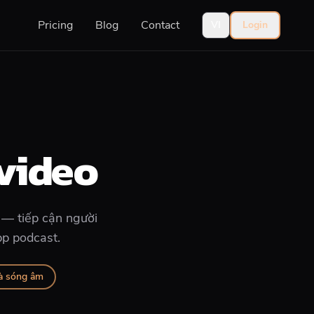
Pricing
Blog
Contact
VI
Login
video
 — tiếp cận người
pp podcast.
à sóng âm