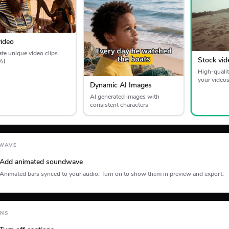
video
te unique video clips
Stock vid
AI
High-qualit
your video
Dynamic AI Images
AI generated images with
consistent characters
WAVE
Add animated soundwave
Animated bars synced to your audio. Turn on to show them in preview and export.
ion
ONS