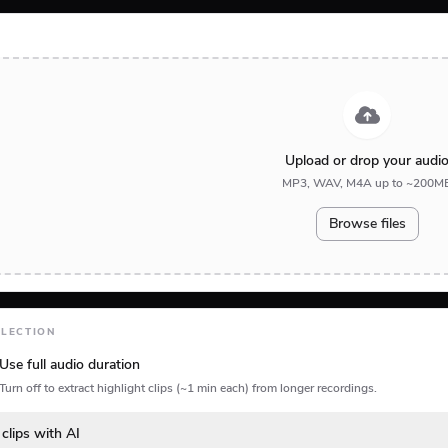
Upload or drop your audi
MP3, WAV, M4A up to ~200M
Browse files
ELECTION
Use full audio duration
Turn off to extract highlight clips (~1 min each) from longer recordings.
 clips with AI