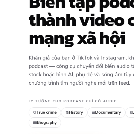
Biến tập pod
thành video 
mạng xã hội
Khán giả của bạn ở TikTok và Instagram, kh
podcast — công cụ chuyển đổi biến audio tậ
stock hoặc hình AI, phụ đề và sóng âm tùy
chương trình tìm người nghe mới trên feed.
LÝ TƯỞNG CHO PODCAST CHỈ CÓ AUDIO
True crime
History
Documentary
Biography