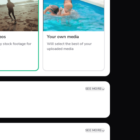
eos
Your own media
y stock footage for
Will select the best of your
s
uploaded media
SEE MORE
SEE MORE