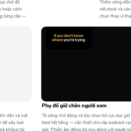
ại; chế độ
Thêm sóng đồng 
h hoặc cách
roll stock và c
g từng clip —
chọn thay vì tha
Phụ đề giữ chân người xem
ích dẫn và nút
Tô sáng chữ động và tùy chọn bố cục dọc giữ 
 để xây loạt
feed tắt tiếng — cần thiết cho clip podcast cạ
mà không tải
gốc. Phiên âm đồng bộ mọi dòng với người nó