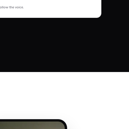
Bottom
ollow the voice.
#E74C3C
Bottom