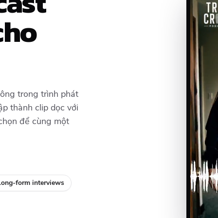
cast
cho
ông trong trình phát
p thành clip dọc với
 chọn để cùng một
Long-form interviews