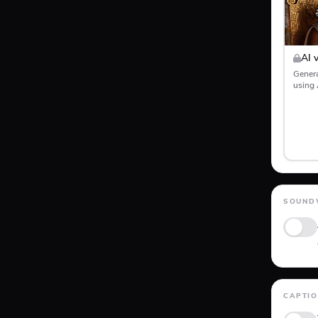
AI 
Genera
using 
SOUND
Posit
CAPTI