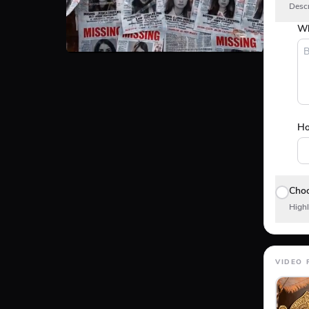
Descr
Wh
Ho
Choo
Highl
VIDEO 