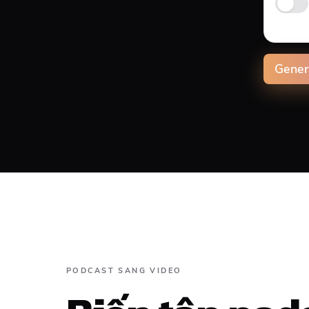
Anima
Gener
Capti
Align
PODCAST SANG VIDEO