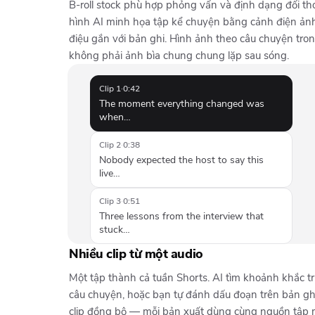
B-roll stock phù hợp phỏng vấn và định dạng đối tho
hình AI minh họa tập kể chuyện bằng cảnh điện ản
điệu gắn với bản ghi. Hình ảnh theo câu chuyện tron
không phải ảnh bìa chung chung lặp sau sóng.
Clip 1
·
0:42
The moment everything changed was
when…
Clip 2
·
0:38
Nobody expected the host to say this
live…
Clip 3
·
0:51
Three lessons from the interview that
stuck…
Nhiều clip từ một audio
Một tập thành cả tuần Shorts. AI tìm khoảnh khắc tr
câu chuyện, hoặc bạn tự đánh dấu đoạn trên bản ghi
clip đồng bộ — mỗi bản xuất dùng cùng nguồn tập 