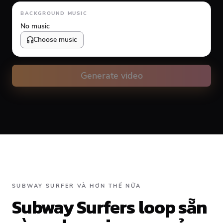
Animation type
BACKGROUND MUSIC
No music
Choose music
Volume
10
%
Generate video
Caption animation color
#FFFFFF
Alignment
SUBWAY SURFER VÀ HƠN THẾ NỮA
Subway Surfers loop sẵn
Top
Middle
Bottom