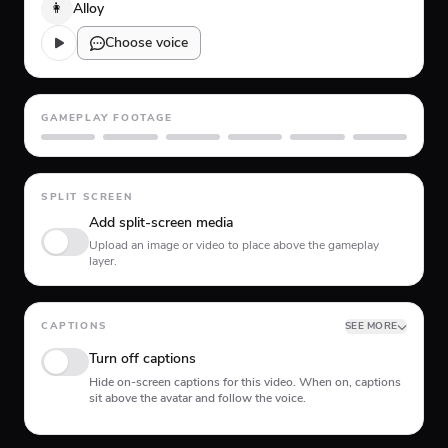
👩
Alloy
Choose voice
GAMEPLAY FOOTAGE
GTA 5
Minecraft
Planet Coaster
Roblox
Skate
Subway Surfer
SPLIT SCREEN
Add split-screen media
Upload an image or video to place above the gameplay
layer.
CAPTIONS
SEE MORE
Turn off captions
Hide on-screen captions for this video. When on, captions
sit above the avatar and follow the voice.