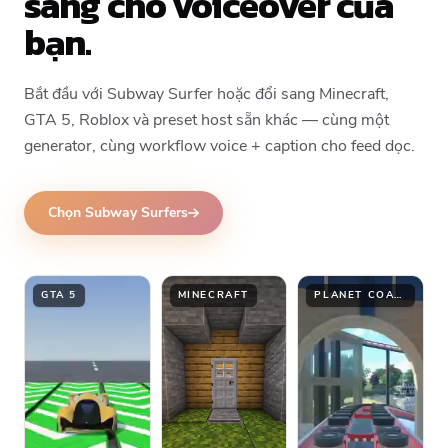
sàng cho voiceover của
bạn.
Bắt đầu với Subway Surfer hoặc đổi sang Minecraft,
GTA 5, Roblox và preset host sẵn khác — cùng một
generator, cùng workflow voice + caption cho feed dọc.
Chọn Subway Surfers
GTA 5
MINECRAFT
PLANET COASTER