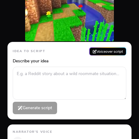
Voiceover script
IDEA TO SCRIPT
Describe your idea
Generate script
NARRATOR'S VOICE