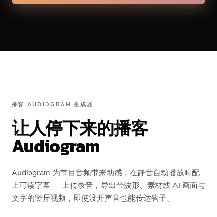
Caption animation color
播客 AUDIOGRAM 生成器
#E74C3C
让人停下来的播客
Audiogram
Alignment
Audiogram 为节目音频带来动感，在静音自动播放时配
Top
Middle
Bottom
上可读字幕 — 上传录音，导出带波形、素材或 AI 画面与
文字的竖屏视频，即使没开声音也能传达钩子。