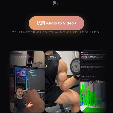
步。
试用 Audio to Video
70 STARTER CREDITS — NO CARD REQUIRED.
TAR
UGC
GAMEPLAY
STORY