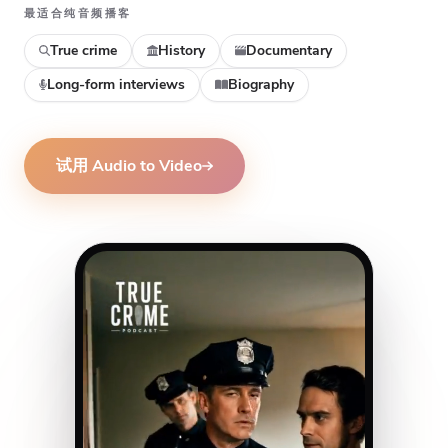
最适合纯音频播客
True crime
History
Documentary
Long-form interviews
Biography
试用 Audio to Video