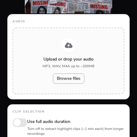
AUDIO
Upload or drop your audio
MP3, WAV, M4A up to ~200MB
Browse files
CLIP SELECTION
Use full audio duration
Turn off to extract highlight clips (~1 min each) from longer
recordings.