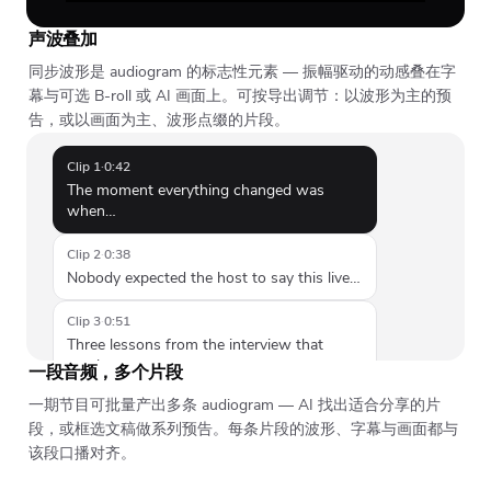
声波叠加
同步波形是 audiogram 的标志性元素 — 振幅驱动的动感叠在字
幕与可选 B-roll 或 AI 画面上。可按导出调节：以波形为主的预
告，或以画面为主、波形点缀的片段。
Clip 1
·
0:42
The moment everything changed was
when…
Clip 2
·
0:38
Nobody expected the host to say this live…
Clip 3
·
0:51
Three lessons from the interview that
stuck…
一段音频，多个片段
一期节目可批量产出多条 audiogram — AI 找出适合分享的片
段，或框选文稿做系列预告。每条片段的波形、字幕与画面都与
该段口播对齐。