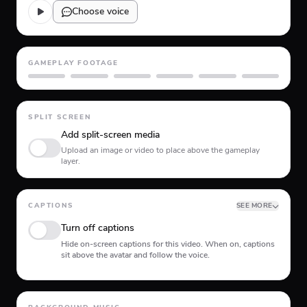
Choose voice
GAMEPLAY FOOTAGE
GTA 5
Minecraft
Planet Coaster
Roblox
Skate
Subway Surfer
SPLIT SCREEN
Add split-screen media
Upload an image or video to place above the gameplay
layer.
CAPTIONS
SEE MORE
Turn off captions
Hide on-screen captions for this video. When on, captions
sit above the avatar and follow the voice.
Animation type