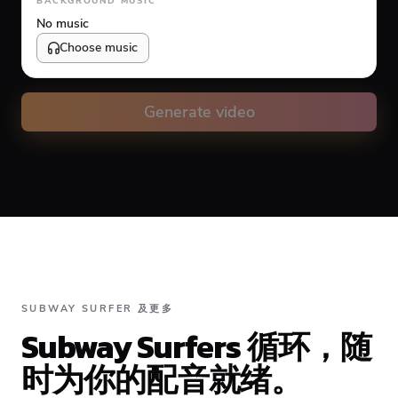
BACKGROUND MUSIC
No music
Choose music
Volume
10
%
Generate video
Caption animation color
#FFFFFF
Alignment
SUBWAY SURFER 及更多
Subway Surfers 循环，随
Top
Middle
Bottom
时为你的配音就绪。