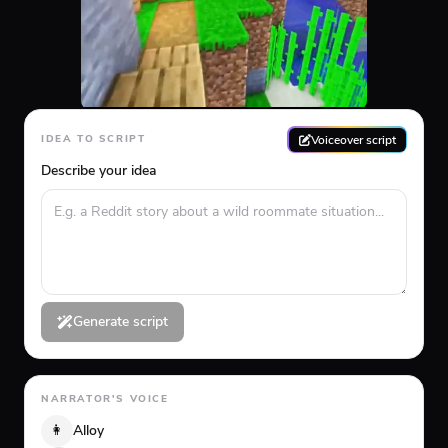
Voiceover script
IDEA TO SCRIPT
Describe your idea
Generate script
NARRATOR'S VOICE
👩
Alloy