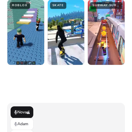
ROBLOX
SKATE
SUBWAY SURFER
Nova
Adam