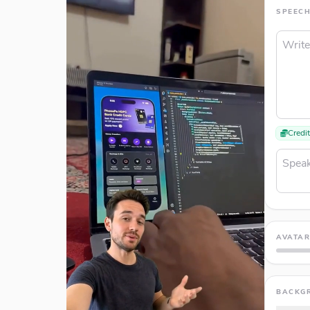
SPEEC
Credi
AVATA
BACKG