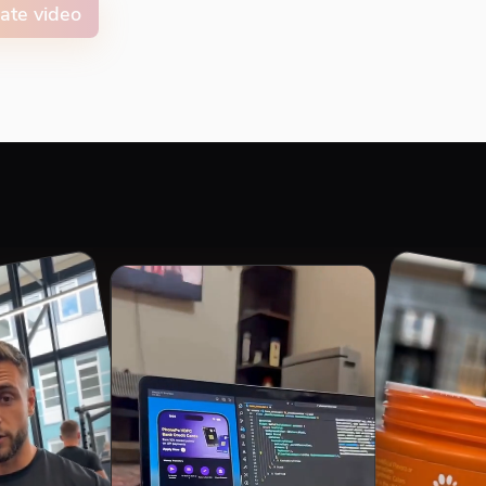
ate video
on animation color
ment
Top
Middle