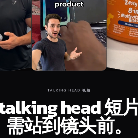
TALKING HEAD 视频
alking head 短
需站到镜头前。