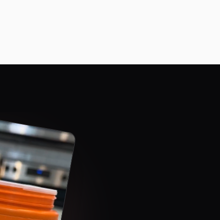
#E74C3C
Bottom