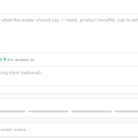
H
ts:
0
Est. duration:
0
s
R
ROUND VIDEO