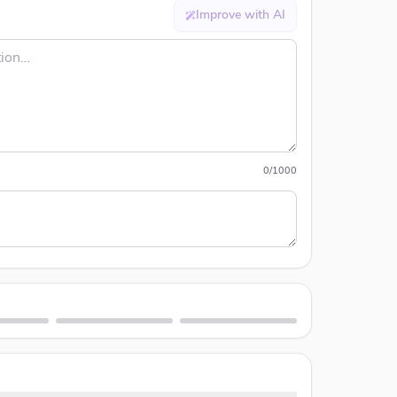
Improve with AI
0
/
1000