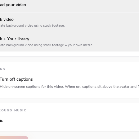
ad your video
k video
ate background video using stock footage.
k + Your library
ate background video using stock footage + your own media
ONS
Turn off captions
Hide on-screen captions for this video. When on, captions sit above the avatar and f
tion type
ROUND MUSIC
ic