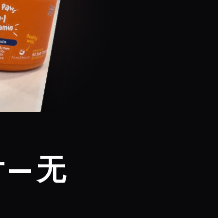
片 — 无