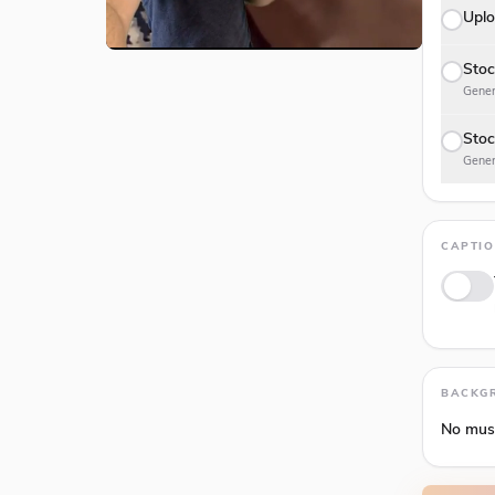
Uplo
Stoc
Gener
Stoc
Gener
CAPTI
Anima
BACKG
No mus
Volume