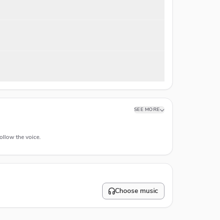
SEE MORE
ollow the voice.
Choose music
10
%