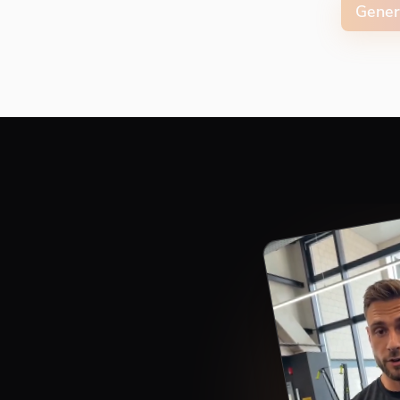
Gener
Capti
Align