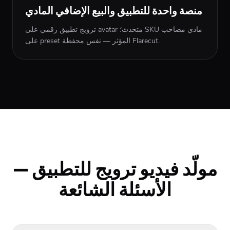
منصة واحدة للتطبيق والبيع الإضافي المادي
ترويج تطبيق رقمي على avatar متحدث؛ SKU مادي مصاحب
على preset المؤثر — نفس محفظة Flarecut.
مولّد فيديو ترويج للتطبيق —
الأسئلة الشائعة