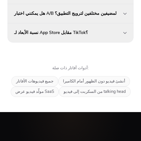
هل يمكنني اختبار A/B لمضيفين مختلفين لترويج التطبيق؟
نسبة الأبعاد لـ App Store مقابل TikTok؟
أدوات أفاتار ذات صلة:
أنشئ فيديو دون الظهور أمام الكاميرا
جميع فيديوهات الأفاتار
من السكربت إلى فيديو talking head
مولّد فيديو عرض SaaS