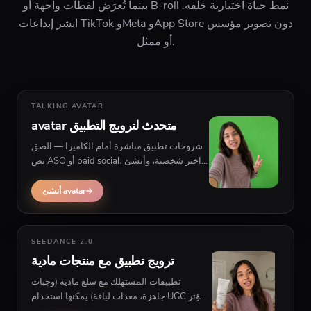
بينما تُعرَض لقطات واجهة أو B-roll نمط حياة اختيارية خلفه.
انشر إبداعات TikTok وMeta وApp Store دون تصوير مؤسس
أو ممثل.
TALKING AVATAR
avatar متحدث لترويج التطبيق
شروحات تطبيق مباشرة أمام الكاميرا — الصق
نص ASO أو paid social، اختر شخصية، وأنشئ
فيديو ترويج مع لقطات شاشة أو نمط حياة
اختيارية خلف المقدّم.
أنشئ avatar
SEEDANCE 2.0
ترويج تطبيق مع منتجات مادية
تطبيقات المستهلك مع سلع مادية (وجبات
جاهزة، معدات لياقة) يمكنها استخدام UGC مؤثر