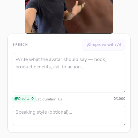
Improve with AI
SPEECH
Credits:
0
0
/
1000
Est. duration:
0
s