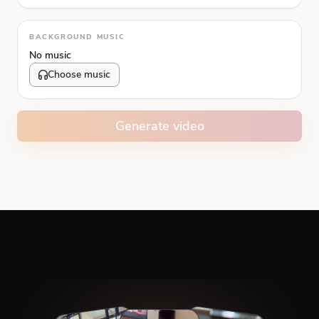
Animation type
BACKGROUND MUSIC
No music
Choose music
Volume
10
%
Generate video
Caption animation color
#E74C3C
Alignment
Top
Middle
Bottom