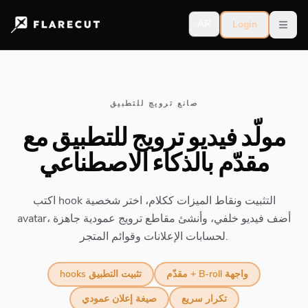
AR
Login
Open
صانع ترويج للتطبيق
مولّد فيديو ترويج للتطبيق مع
مقدّم بالذكاء الاصطناعي
اكتب hook التثبيت ونقاط الميزات ككلام، اختر شخصية
avatar، أضف فيديو خلفي، وأنشئ مقاطع ترويج عمودية جاهزة
لحسابات الإعلانات وقوائم المتجر.
مقدّم + B-roll واجهة
hooks تثبيت التطبيق
تكرار سريع
صيغة إعلان عمودي