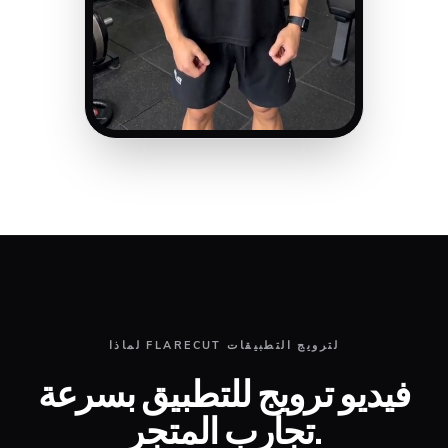
لماذا FLARECUT لترويج التطبيقات
فيديو ترويج للتطبيق بسرعة
تجارب المتجر.