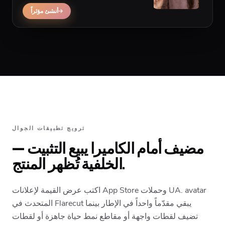
عندما يجب أن يظهر التطبيق في يد مبدع عبر
المشاهد.
أنشئ مؤثراً
ترويج تطبيقات الجوال
مضيف أمام الكاميرا يبيع التثبيت —
الخلفية تُظهر المنتج.
اكتب عرض القيمة لإعلانات App Store وحملات UA. avatar
المتحدث في Flarecut يبقي مقدّماً واحداً في الإطار بينما
تضيف لقطات واجهة أو مقاطع نمط حياة جاهزة أو لقطات