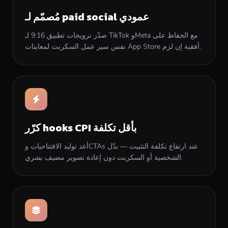
مُصمّم لـ paid social عمودي
صدّر ترويجات تطبيق 9:16 لـ TikTok وMeta مع الحفاظ على
نفس سير عمل السكربت لمعاينات App Store أفقية إن لزم.
كرّر hooks CPI بأقل تكلفة
أعد توليد الافتتاحيات وCTAs عند ارتفاع تكلفة التثبيت — بدّل
الشخصية أو السكربت دون إعادة تصوير مضيف بشري.