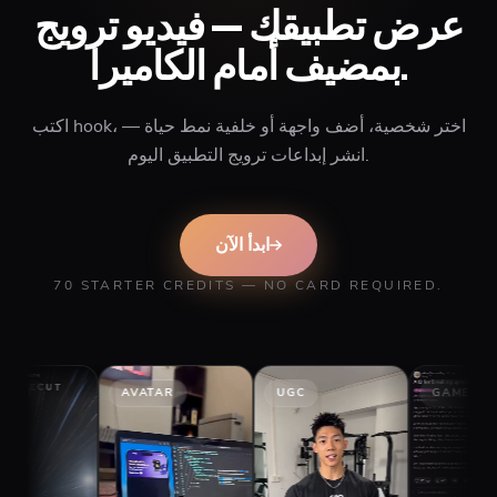
عرض تطبيقك — فيديو ترويج
بمضيف أمام الكاميرا.
اكتب hook، اختر شخصية، أضف واجهة أو خلفية نمط حياة —
انشر إبداعات ترويج التطبيق اليوم.
ابدأ الآن
70 STARTER CREDITS — NO CARD REQUIRED.
AVATAR
UGC
GAMEPLAY