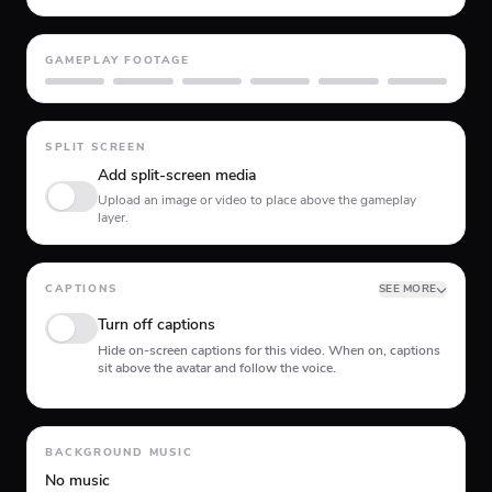
GAMEPLAY FOOTAGE
GTA 5
Minecraft
Planet Coaster
Roblox
Skate
Subway Surfer
SPLIT SCREEN
Add split-screen media
Upload an image or video to place above the gameplay
layer.
CAPTIONS
SEE MORE
Turn off captions
Hide on-screen captions for this video. When on, captions
sit above the avatar and follow the voice.
Animation type
BACKGROUND MUSIC
No music