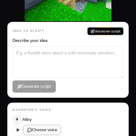
Voiceover script
IDEA TO SCRIPT
Describe your idea
Generate script
NARRATOR'S VOICE
👩
Alloy
Choose voice