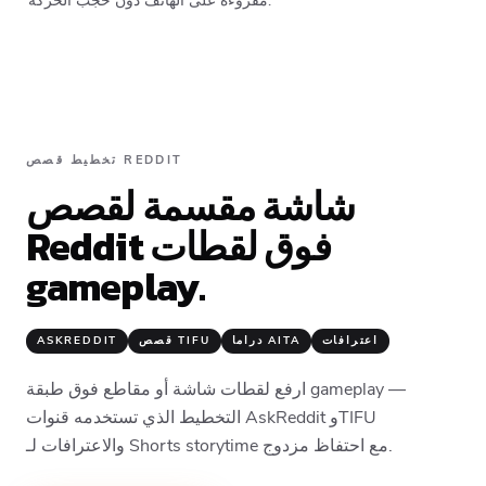
مقروءة على الهاتف دون حجب الحركة.
تخطيط قصص REDDIT
شاشة مقسمة لقصص
Reddit فوق لقطات
gameplay.
اعترافات
دراما AITA
قصص TIFU
ASKREDDIT
ارفع لقطات شاشة أو مقاطع فوق طبقة gameplay —
التخطيط الذي تستخدمه قنوات AskReddit وTIFU
والاعترافات لـ Shorts storytime مع احتفاظ مزدوج.