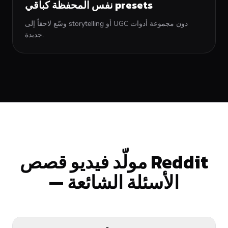
نفس المحفظة كباقي presets
وسّع لاحقاً إلى storytelling أو UGC دون مجموعة أدوات
جديدة.
مولّد فيديو قصص Reddit
— الأسئلة الشائعة