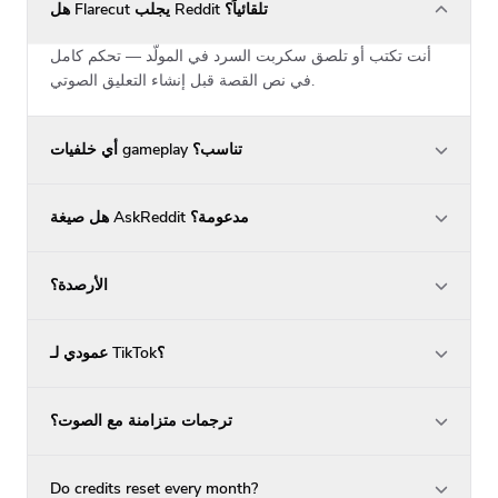
هل Flarecut يجلب Reddit تلقائياً؟
أنت تكتب أو تلصق سكربت السرد في المولّد — تحكم كامل
في نص القصة قبل إنشاء التعليق الصوتي.
أي خلفيات gameplay تناسب؟
هل صيغة AskReddit مدعومة؟
الأرصدة؟
عمودي لـ TikTok؟
ترجمات متزامنة مع الصوت؟
Do credits reset every month?