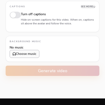
CAPTIONS
SEE MORE
Turn off captions
Hide on-screen captions for this video. When on, captions
sit above the avatar and follow the voice.
Animation type
BACKGROUND MUSIC
No music
Choose music
Volume
10
%
Generate video
Caption animation color
#E74C3C