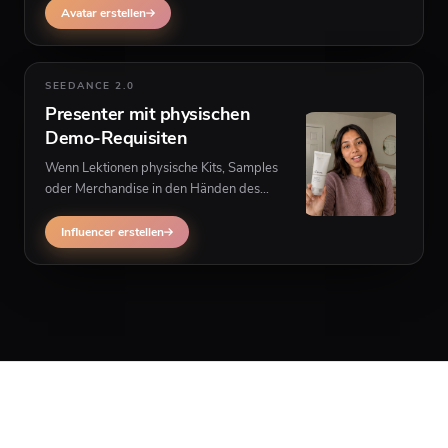
Material hinter dem Host.
Avatar erstellen
SEEDANCE 2.0
Presenter mit physischen
Demo-Requisiten
Wenn Lektionen physische Kits, Samples
oder Merchandise in den Händen des
Presenters über Szenen zeigen müssen,
passt Influencer-Multiscene-Video besser.
Influencer erstellen