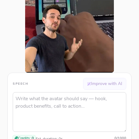
Improve with AI
SPEECH
Credits:
0
0
/
1000
Est. duration:
0
s