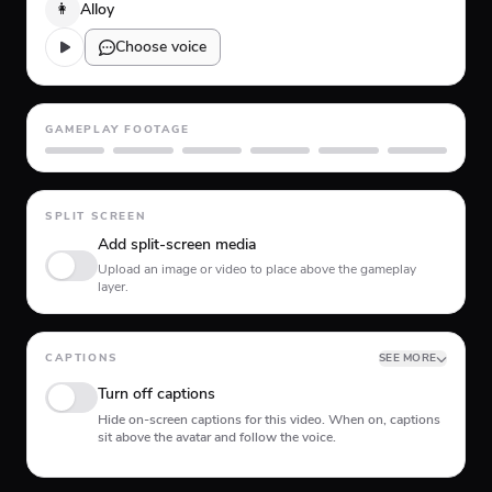
👩
Alloy
Choose voice
GAMEPLAY FOOTAGE
GTA 5
Minecraft
Planet Coaster
Roblox
Skate
Subway Surfer
SPLIT SCREEN
Add split-screen media
Upload an image or video to place above the gameplay
layer.
CAPTIONS
SEE MORE
Turn off captions
Hide on-screen captions for this video. When on, captions
sit above the avatar and follow the voice.