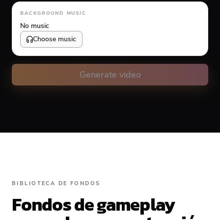
Animation type
BACKGROUND MUSIC
No music
Choose music
Volume
10
%
Generate video
Caption animation color
#FFFFFF
Alignment
BIBLIOTECA DE FONDOS
Fondos de gameplay
Top
Middle
Bottom