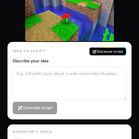
Voiceover script
IDEA TO SCRIPT
Describe your idea
Generate script
NARRATOR'S VOICE