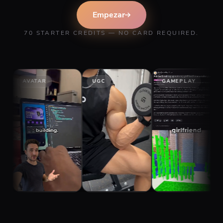
Empezar
70 STARTER CREDITS — NO CARD REQUIRED.
AVATAR
UGC
GAMEPLAY
STO