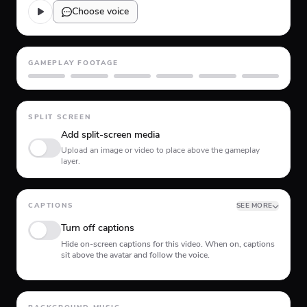
Choose voice
GAMEPLAY FOOTAGE
GTA 5
Minecraft
Planet Coaster
Roblox
Skate
Subway Surfer
SPLIT SCREEN
Add split-screen media
Upload an image or video to place above the gameplay
layer.
CAPTIONS
SEE MORE
Turn off captions
Hide on-screen captions for this video. When on, captions
sit above the avatar and follow the voice.
Animation type