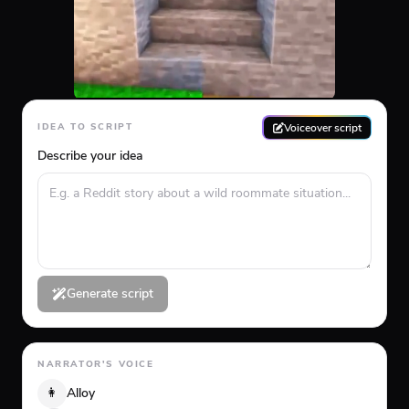
Voiceover script
IDEA TO SCRIPT
Describe your idea
Generate script
NARRATOR'S VOICE
👩
Alloy