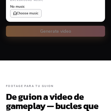
BACKGROUND MUSIC
No music
Choose music
Volume
10
%
Generate video
Caption animation color
#FFFFFF
Alignment
FOOTAGE PARA TU GUION
De guion a video de
Top
Middle
Bottom
gameplay — bucles que