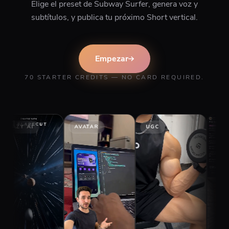
Elige el preset de Subway Surfer, genera voz y
subtítulos, y publica tu próximo Short vertical.
Empezar
70 STARTER CREDITS — NO CARD REQUIRED.
I
AVATAR
UGC
GAMEPLAY