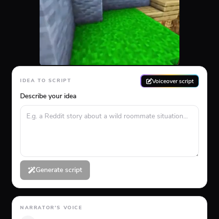
Voiceover script
IDEA TO SCRIPT
Describe your idea
Generate script
NARRATOR'S VOICE