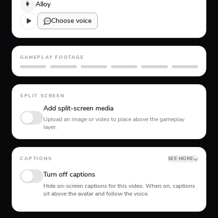
👩
Alloy
Choose voice
GAMEPLAY FOOTAGE
GTA 5
Minecraft
Planet Coaster
Roblox
Skate
Subway Surfer
SPLIT SCREEN
Add split-screen media
Upload an image or video to place above the gameplay
layer.
CAPTIONS
SEE MORE
Turn off captions
Hide on-screen captions for this video. When on, captions
sit above the avatar and follow the voice.