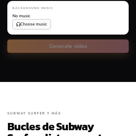
Animation type
BACKGROUND MUSIC
No music
Choose music
Volume
10
%
Generate video
Caption animation color
#FFFFFF
Alignment
SUBWAY SURFER Y MÁS
Bucles de Subway
Top
Middle
Bottom