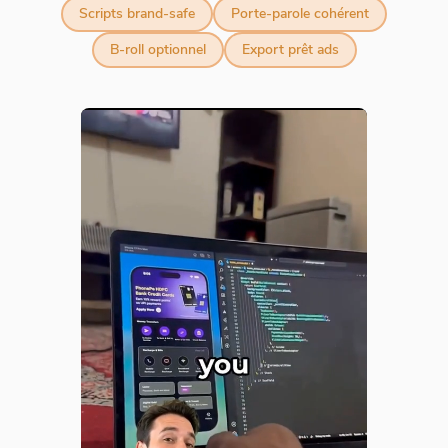
Scripts brand-safe
Porte-parole cohérent
B-roll optionnel
Export prêt ads