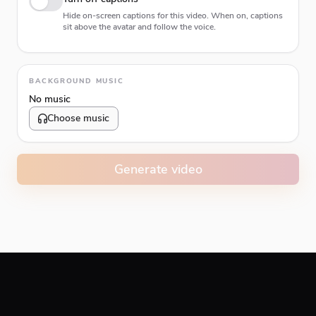
Hide on-screen captions for this video. When on, captions
sit above the avatar and follow the voice.
Animation type
BACKGROUND MUSIC
No music
Choose music
Volume
10
%
Generate video
Caption animation color
#E74C3C
Alignment