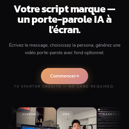
Votre script marque —
un porte-parole IA à
l'écran.
Écrivez le message, choisissez la persona, générez une
vidéo porte-parole avec fond optionnel.
Commencer
70 STARTER CREDITS — NO CARD REQUIRED.
AVATAR
UGC
GAMEPLAY
S