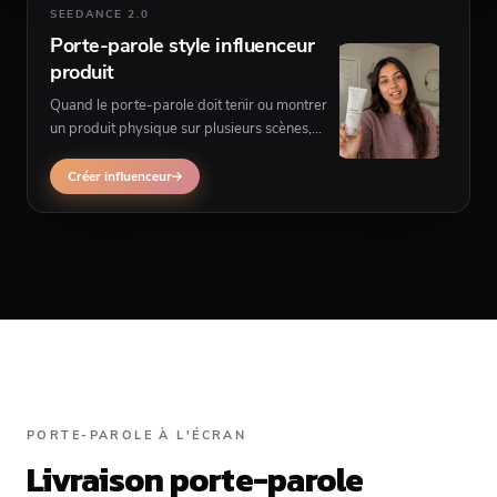
SEEDANCE 2.0
Porte-parole style influenceur
produit
Quand le porte-parole doit tenir ou montrer
un produit physique sur plusieurs scènes,
utilisez l'UGC influenceur plutôt qu'un porte-
parole talking mono-cadre.
Créer influenceur
PORTE-PAROLE À L'ÉCRAN
Livraison porte-parole