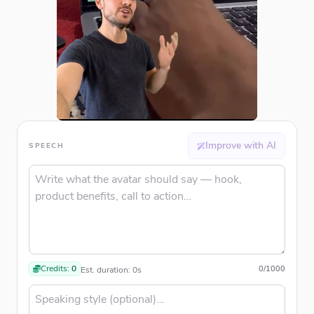
Improve with AI
SPEECH
Credits:
0
0
/
1000
Est. duration:
0
s