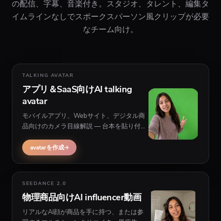
の配信、字幕、音楽付き。スタジオ、タレント、編集タ
イムラインなしでスポークスパーソン風クリップが必要
なチーム向け。
TALKING AVATAR
アプリ＆SaaS向けAI talking
avatar
モバイルアプリ、Webサイト、デジタル商
品向けのカメラ目線解説 — 台本を貼り付
け、ペルソナを選び、話者の背後にオプシ
ョン映像付きのリアルなカメラ前配信を生
avatarを作成
成。
SEEDANCE 2.0
物理商品向けAI influencer動画
リアルなAI顔が商品を手に持つ、または参