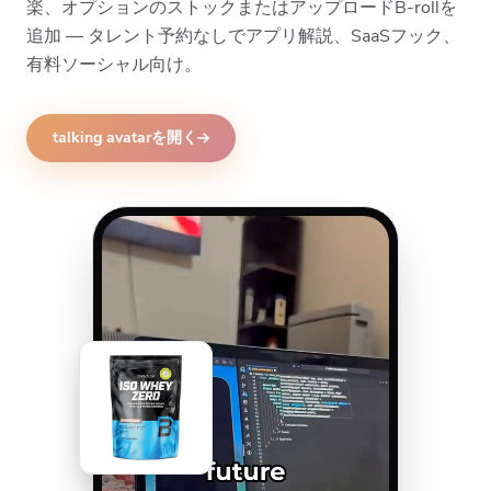
楽、オプションのストックまたはアップロードB-rollを
追加 — タレント予約なしでアプリ解説、SaaSフック、
有料ソーシャル向け。
talking avatarを開く