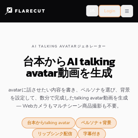
JA
Login
Open
AI TALKING AVATARジェネレーター
台本からAI talking
avatar動画を生成
avatarに話させたい内容を書き、ペルソナを選び、背景
を設定して、数分で完成したtalking avatar動画を生成
— Webカメラもマルチシーン商品撮影も不要。
台本からtalking avatar
ペルソナ＋背景
リップシンク配信
字幕付き