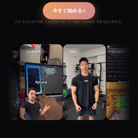
今すぐ始める
70 STARTER CREDITS — NO CARD REQUIRED.
ATAR
UGC
GAMEPLAY
STORY