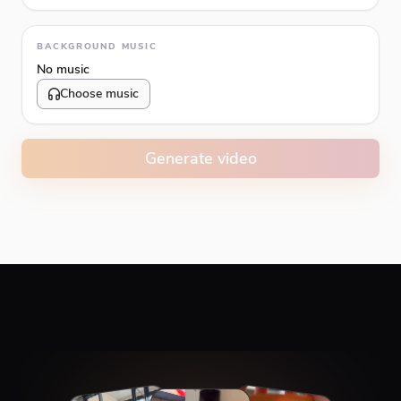
Animation type
BACKGROUND MUSIC
No music
Choose music
Volume
10
%
Generate video
Caption animation color
#E74C3C
Alignment
Top
Middle
Bottom