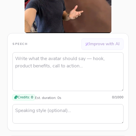
Improve with AI
SPEECH
Credits:
0
0
/
1000
Est. duration:
0
s