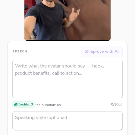
Improve with AI
SPEECH
Credits:
0
0
/
1000
Est. duration:
0
s