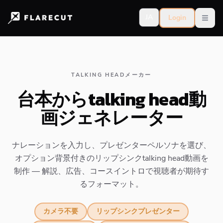
JA
Login
Open
TALKING HEADメーカー
台本からtalking head動
画ジェネレーター
ナレーションを入力し、プレゼンターペルソナを選び、
オプション背景付きのリップシンクtalking head動画を
制作 — 解説、広告、コースイントロで視聴者が期待す
るフォーマット。
カメラ不要
リップシンクプレゼンター