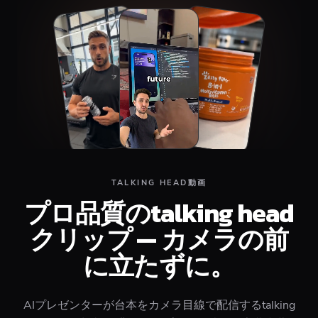
Top
Middle
Bottom
TALKING HEAD動画
プロ品質のtalking head
クリップ — カメラの前
に立たずに。
AIプレゼンターが台本をカメラ目線で配信するtalking