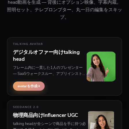
head動画を生成 — 背後にオプション映像、字幕内蔵。
照明セット、テレプロンプター、丸一日の編集をスキッ
プ。
TALKING AVATAR
デジタルオファー向けtalking
head
フレーム内に一貫した1人のプレゼンター
— SaaSウォークスルー、アプリインストー
ル広告、話者がフレーム内に留まり背後に
B-rollがあるWebサイト解説向け。
avatarを作成
SEEDANCE 2.0
物理商品向けInfluencer UGC
talking headが全シーンで商品を手に持つ必