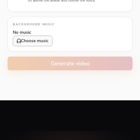
sit above the avatar and follow the voice.
Animation type
BACKGROUND MUSIC
No music
Choose music
Volume
10
%
Generate video
Caption animation color
#E74C3C
Alignment