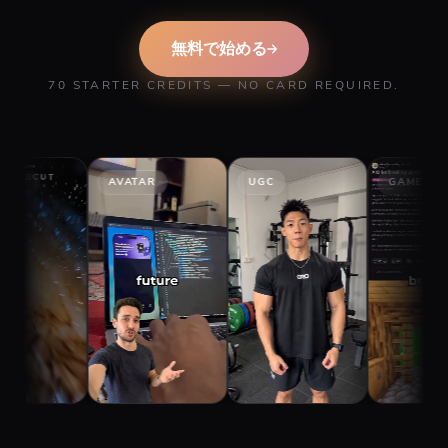
無料で始める
70 STARTER CREDITS — NO CARD REQUIRED.
AVATAR
UGC
GAMEPLAY