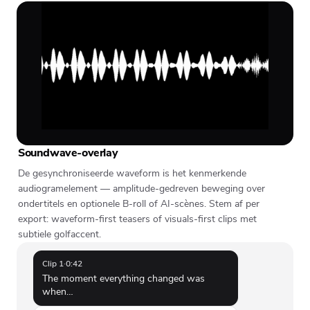
Soundwave-overlay
De gesynchroniseerde waveform is het kenmerkende
audiogramelement — amplitude-gedreven beweging over
ondertitels en optionele B-roll of AI-scènes. Stem af per
export: waveform-first teasers of visuals-first clips met
subtiele golfaccent.
Clip 1
·
0:42
The moment everything changed was
when…