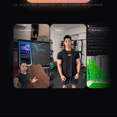
70 STARTER CREDITS — NO CARD REQUIRED.
VATAR
UGC
GAMEPLAY
STORY