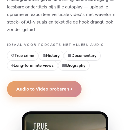
Top
Middle
Bottom
leesbare ondertitels bij stille autoplay — upload je
opname en exporteer verticale video's met waveform,
stock- of AI-visuals en tekst die de hook draagt, ook
zonder geluid.
IDEAAL VOOR PODCASTS MET ALLEEN AUDIO
True crime
History
Documentary
Long-form interviews
Biography
Audio to Video proberen