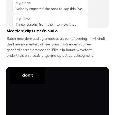
Clip 2
·
0:38
Nobody expected the host to say this live…
Clip 3
·
0:51
Three lessons from the interview that
stuck…
Meerdere clips uit één audio
Batch meerdere audiogramposts uit één aflevering — AI vindt
deelbare momenten, of kies transcriptranges voor een
gecoördineerde promoserie. Elke clip houdt waveform,
ondertitels en visuals uitgelijnd op dat spraaksegment.