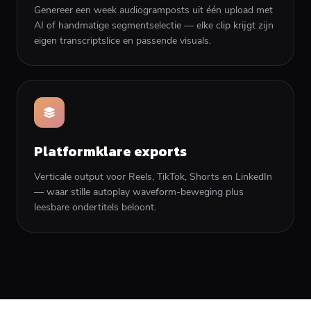
Genereer een week audiogramposts uit één upload met
AI of handmatige segmentselectie — elke clip krijgt zijn
eigen transcriptslice en passende visuals.
Platformklare exports
Verticale output voor Reels, TikTok, Shorts en LinkedIn
— waar stille autoplay waveform-beweging plus
leesbare ondertitels beloont.