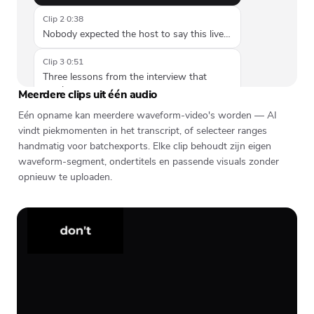
Clip 2
·
0:38
Nobody expected the host to say this live…
Clip 3
·
0:51
Three lessons from the interview that
stuck…
Meerdere clips uit één audio
Eén opname kan meerdere waveform-video's worden — AI
vindt piekmomenten in het transcript, of selecteer ranges
handmatig voor batchexports. Elke clip behoudt zijn eigen
waveform-segment, ondertitels en passende visuals zonder
opnieuw te uploaden.