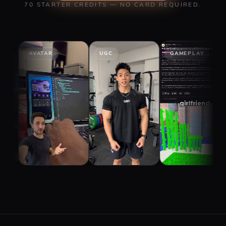
70 STARTER CREDITS — NO CARD REQUIRED.
AR
UGC
GAMEPLAY
STORY