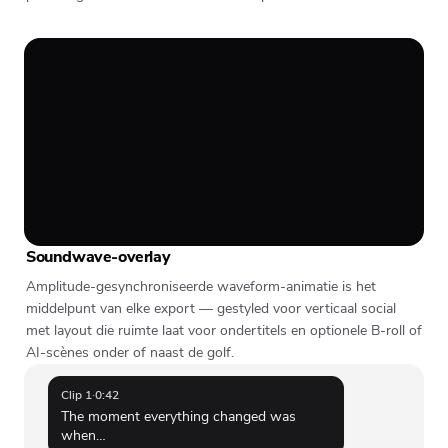
Soundwave-overlay
Amplitude-gesynchroniseerde waveform-animatie is het
middelpunt van elke export — gestyled voor verticaal social
met layout die ruimte laat voor ondertitels en optionele B-roll of
AI-scènes onder of naast de golf.
Clip 1
·
0:42
The moment everything changed was
when…