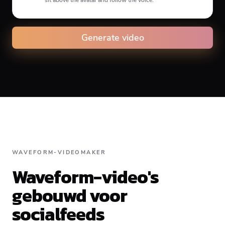
Animation type
Generate video
Caption animation color
WAVEFORM-VIDEOMAKER
#E74C3C
Waveform-video's
gebouwd voor
Alignment
socialfeeds