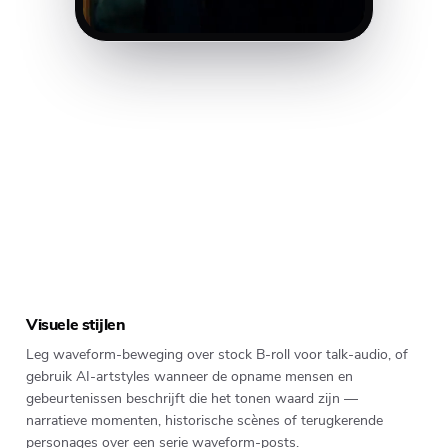
DARK
CINEMATIC
PIXAR
GHIBLI
FANTASY
Visuele stijlen
Leg waveform-beweging over stock B-roll voor talk-audio, of
gebruik AI-artstyles wanneer de opname mensen en
gebeurtenissen beschrijft die het tonen waard zijn —
narratieve momenten, historische scènes of terugkerende
personages over een serie waveform-posts.