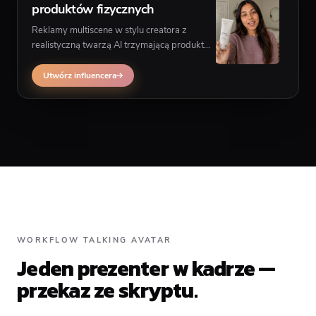
produktów fizycznych
Reklamy multiscene w stylu creatora z
realistyczną twarzą AI trzymającą produkt
— gdy potrzebujesz UGC product-in-scene
zamiast formatu prezentera w rogu.
Utwórz influencera
WORKFLOW TALKING AVATAR
Jeden prezenter w kadrze —
przekaz ze skryptu.