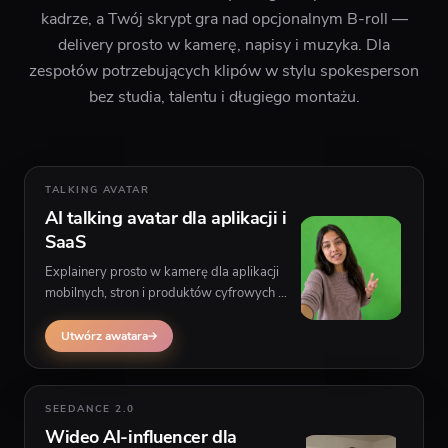
kadrze, a Twój skrypt gra nad opcjonalnym B-roll —
delivery prosto w kamerę, napisy i muzyka. Dla
zespołów potrzebujących klipów w stylu spokesperson
bez studia, talentu i długiego montażu.
TALKING AVATAR
AI talking avatar dla aplikacji i
SaaS
Explainery prosto w kamerę dla aplikacji
mobilnych, stron i produktów cyfrowych —
wklej skrypt, wybierz personę i wygeneruj
wiarygodną prezentację z opcjonalnym
Utwórz awatara
materiałem za mówcą.
SEEDANCE 2.0
Wideo AI-influencer dla