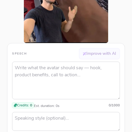
Improve with AI
SPEECH
Credits:
0
0
/
1000
Est. duration:
0
s