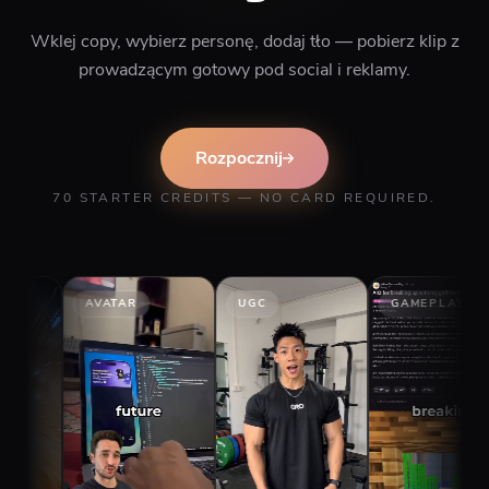
Wklej copy, wybierz personę, dodaj tło — pobierz klip z
prowadzącym gotowy pod social i reklamy.
Rozpocznij
70 STARTER CREDITS — NO CARD REQUIRED.
AVATAR
UGC
GAMEPLAY
ST