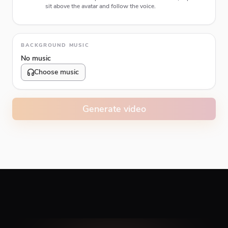
sit above the avatar and follow the voice.
Animation type
BACKGROUND MUSIC
No music
Choose music
Volume
10
%
Generate video
Caption animation color
#E74C3C
Alignment