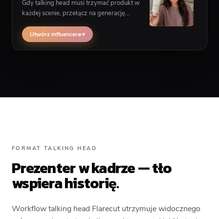
Gdy talking head musi trzymać produkt w
każdej scenie, przełącz na generację
multiscene influencera zamiast layoutu
jednego prezentera.
Utwórz influencera
FORMAT TALKING HEAD
Prezenter w kadrze — tło
wspiera historię.
Workflow talking head Flarecut utrzymuje widocznego