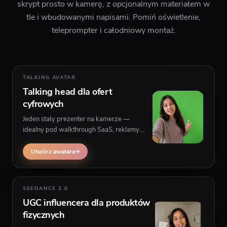
skrypt prosto w kamerę, z opcjonalnym materiałem w
tle i wbudowanymi napisami. Pomiń oświetlenie,
teleprompter i całodniowy montaż.
TALKING AVATAR
Talking head dla ofert
cyfrowych
Jeden stały prezenter na kamerze —
idealny pod walkthrough SaaS, reklamy
instalacji aplikacji i explainery stron, gdzie
mówca zostaje w kadrze z B-roll w tle.
Utwórz awatara
SEEDANCE 2.0
UGC influencera dla produktów
fizycznych