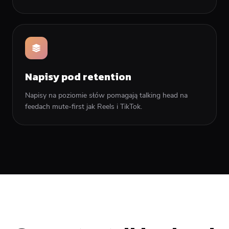
Napisy pod retention
Napisy na poziomie słów pomagają talking head na
feedach mute-first jak Reels i TikTok.