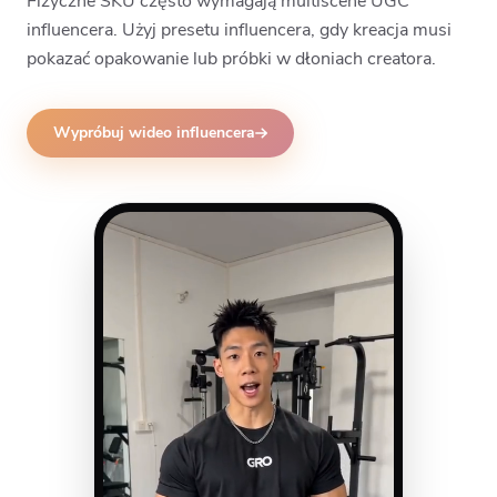
Fizyczne SKU często wymagają multiscene UGC
influencera. Użyj presetu influencera, gdy kreacja musi
pokazać opakowanie lub próbki w dłoniach creatora.
Wypróbuj wideo influencera