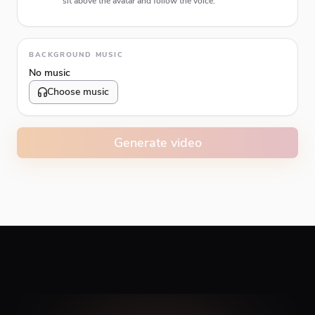
sit above the avatar and follow the voice.
Animation type
BACKGROUND MUSIC
No music
Choose music
Volume
10
%
Generate video
Caption animation color
#E74C3C
Alignment