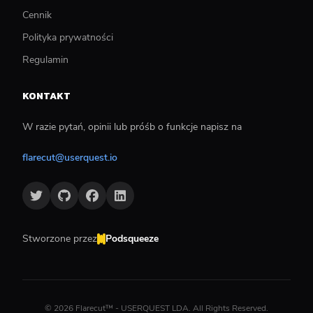
Cennik
Polityka prywatności
Regulamin
KONTAKT
W razie pytań, opinii lub próśb o funkcje napisz na
flarecut@userquest.io
Stworzone przez
Podsqueeze
©
2026
Flarecut™ - USERQUEST LDA. All Rights Reserved.