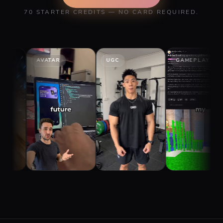
70 STARTER CREDITS — NO CARD REQUIRED.
AVATAR
UGC
GAMEPLAY
ST