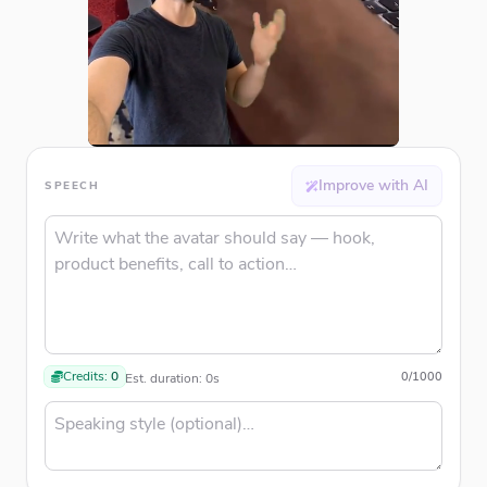
Improve with AI
SPEECH
Credits:
0
0
/
1000
Est. duration:
0
s