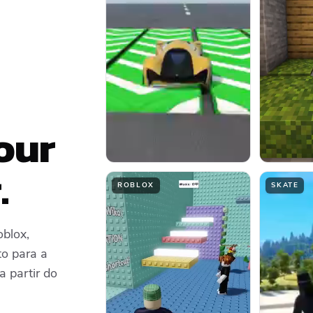
our
.
ROBLOX
SKATE
oblox,
to para a
a partir do