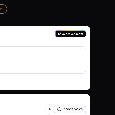
en
Voiceover script
Choose voice