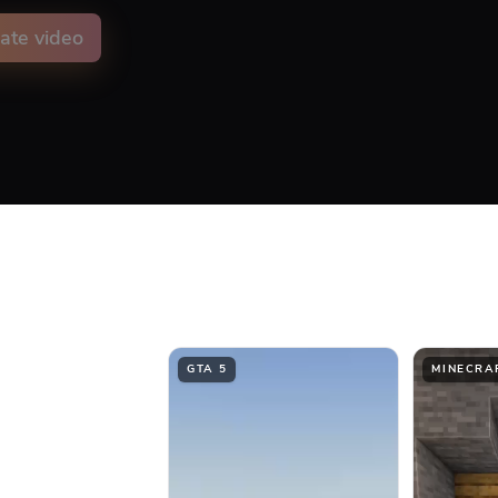
ate video
on animation color
ment
Top
Middle
GTA 5
MINECRA