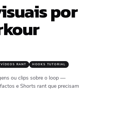
isuais por
rkour
VÍDEOS RANT
HOOKS TUTORIAL
gens ou clips sobre o loop —
factos e Shorts rant que precisam