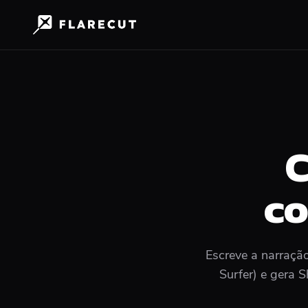
C
co
Escreve a narraçã
Surfer) e gera 