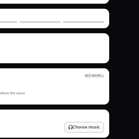
Skate
Subway Surfer
SEE MORE
ollow the voice.
Choose music