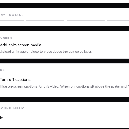
LAY FOOTAGE
Minecraft
Planet Coaster
Roblox
SCREEN
Add split-screen media
Upload an image or video to place above the gameplay layer.
ONS
Turn off captions
Hide on-screen captions for this video. When on, captions sit above the avatar and f
tion type
ROUND MUSIC
ic