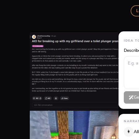
L
IDEA T
Describ
Ge
NARRAT
👩
Al