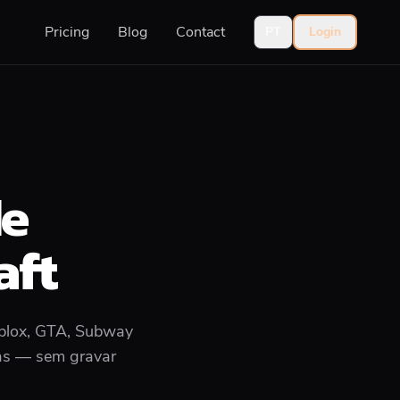
Pricing
Blog
Contact
PT
Login
de
aft
oblox, GTA, Subway
das — sem gravar