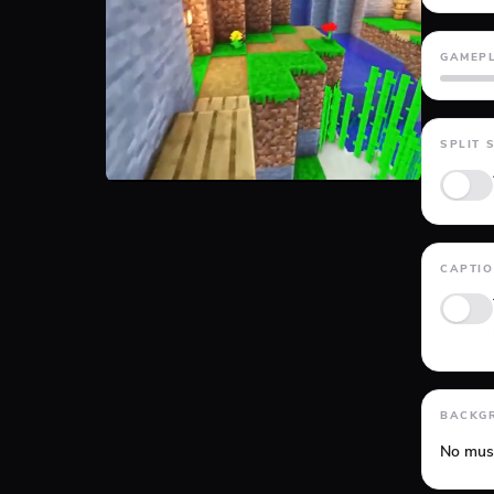
GAMEP
GTA 5
SPLIT 
CAPTI
Anima
BACKG
No mus