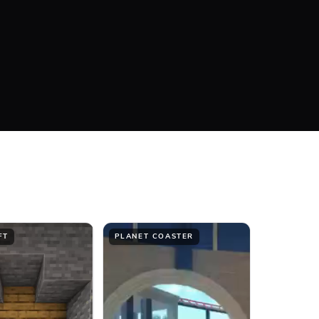
10
%
#FFFFFF
Bottom
FT
PLANET COASTER