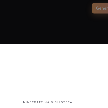
Volume
Gener
Capti
Align
MINECRAFT NA BIBLIOTECA