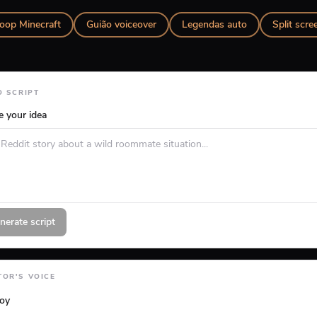
oop Minecraft
Guião voiceover
Legendas auto
Split scre
O SCRIPT
e your idea
nerate script
OR'S VOICE
loy