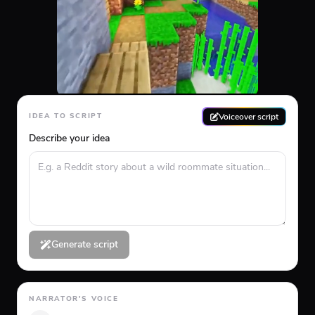
Voiceover script
IDEA TO SCRIPT
Describe your idea
Generate script
NARRATOR'S VOICE