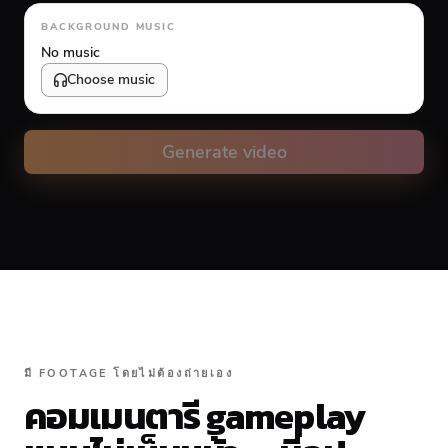
Animation type
BACKGROUND MUSIC
No music
Choose music
Volume
10
%
Generate video
Caption animation color
#FFFFFF
Alignment
มี FOOTAGE โดยไม่ต้องถ่ายเอง
คอมเมนตารี gameplay
Top
Middle
Bottom