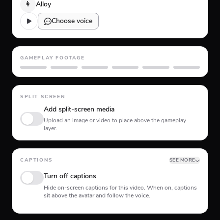
👩
Alloy
Choose voice
GAMEPLAY FOOTAGE
GTA 5
Minecraft
Planet Coaster
Roblox
Skate
Subway Surfer
SPLIT SCREEN
Add split-screen media
Upload an image or video to place above the gameplay
layer.
CAPTIONS
SEE MORE
Turn off captions
Hide on-screen captions for this video. When on, captions
sit above the avatar and follow the voice.