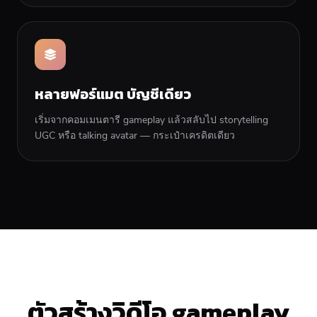
หลายฟอร์แมต บัญชีเดียว
เริ่มจากคอมเมนตารี gameplay แล้วสลับไป storytelling
UGC หรือ talking avatar — กระเป๋าเครดิตเดียว
ตัวสร้างวิดีโอ gameplay