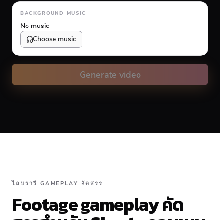
Animation type
BACKGROUND MUSIC
No music
Choose music
Volume
10
%
Generate video
Caption animation color
#FFFFFF
Alignment
ไลบรารี GAMEPLAY คัดสรร
Footage gameplay คัด
Top
Middle
Bottom