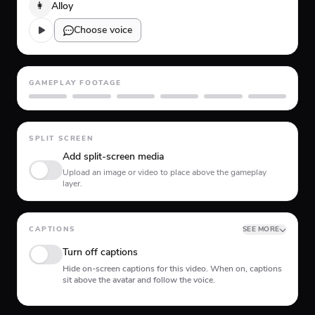
👩
Alloy
Choose voice
GAMEPLAY FOOTAGE
GTA 5
Minecraft
Planet Coaster
Roblox
Skate
Subway Surfer
SPLIT SCREEN
Add split-screen media
Upload an image or video to place above the gameplay
layer.
CAPTIONS
SEE MORE
Turn off captions
Hide on-screen captions for this video. When on, captions
sit above the avatar and follow the voice.