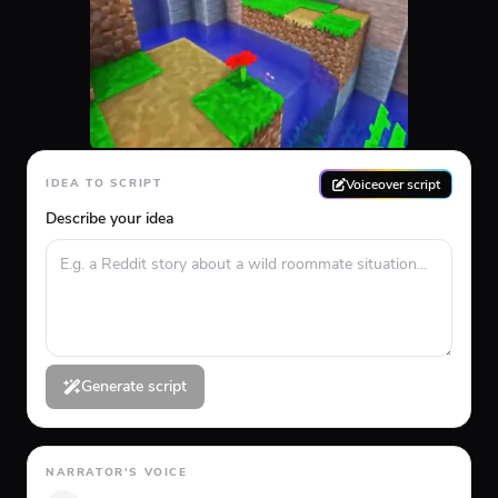
Voiceover script
IDEA TO SCRIPT
Describe your idea
Generate script
NARRATOR'S VOICE