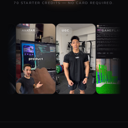
70 STARTER CREDITS — NO CARD REQUIRED.
AVATAR
UGC
GAMEPLAY
S