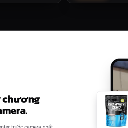
ày chương
amera.
senter trước camera nhất