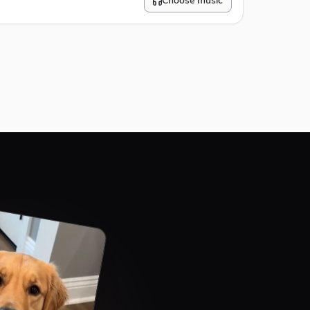
Choose music
10
%
#E74C3C
Bottom