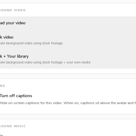
ROUND VIDEO
ad your video
k video
ate background video using stock footage.
k + Your library
ate background video using stock footage + your own media
ONS
Turn off captions
Hide on-screen captions for this video. When on, captions sit above the avatar and f
tion type
ROUND MUSIC