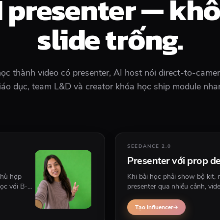
I presenter — khô
slide trống.
học thành video có presenter, AI host nói direct-to-camer
giáo dục, team L&D và creator khóa học ship module nhan
SEEDANCE 2.0
Presenter với prop de
phù hợp
Khi bài học phải show bộ kit,
học với B-
presenter qua nhiều cảnh, vide
phù hợp hơn.
Tạo influencer