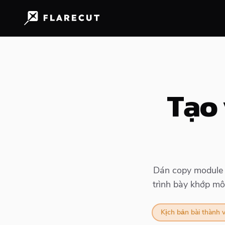
Tạo 
Dán copy module h
trình bày khớp mô
Kịch bản bài thành 