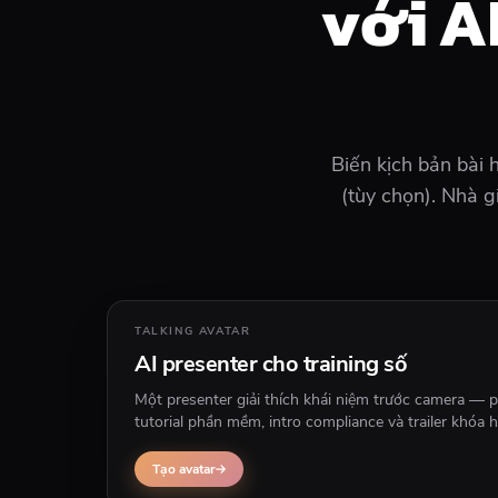
với A
Biến kịch bản bài 
(tùy chọn). Nhà 
TALKING AVATAR
AI presenter cho training số
Một presenter giải thích khái niệm trước camera — 
tutorial phần mềm, intro compliance và trailer khóa 
roll hoặc UI footage phía sau host.
Tạo avatar