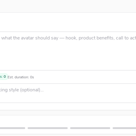
H
ts:
0
Est. duration:
0
s
R