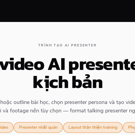
TRÌNH TẠO AI PRESENTER
video AI present
kịch bản
oặc outline bài học, chọn presenter persona và tạo video
i và footage nền tùy chọn — format talking presenter n
video
Presenter nhất quán
Layout thân thiện training
Phụ