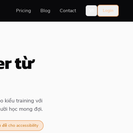
Pricing
Blog
Contact
VI
Login
er từ
 kiểu training với
gười học mong đợi.
 đề cho accessibility