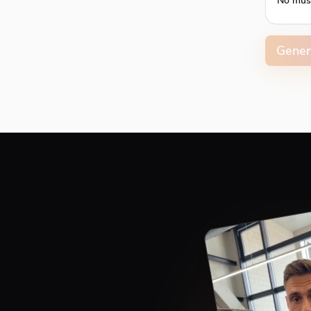
No mus
Volume
Gener
Capti
Align