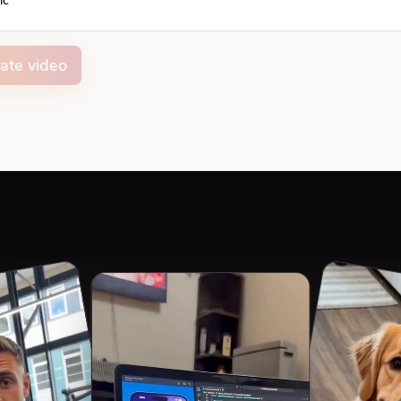
ic
ate video
on animation color
ment
Top
Middle