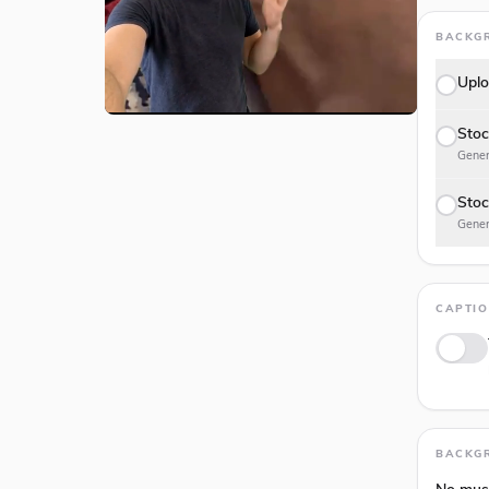
BACKG
Uplo
Stoc
Gener
Stoc
Gener
CAPTI
Anima
BACKG