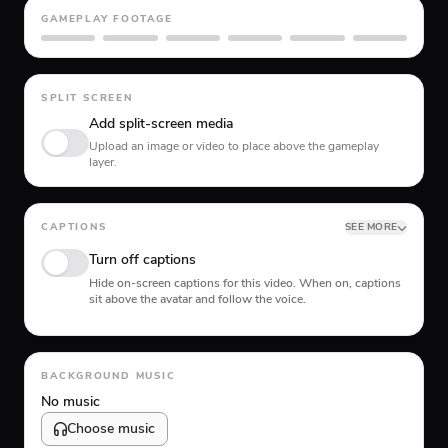
GAMEPLAY FOOTAGE
GTA 5
Minecraft
Planet Coaster
Roblox
Skate
Subway Surfer
SPLIT SCREEN
Add split-screen media
Upload an image or video to place above the gameplay
layer.
CAPTIONS
SEE MORE
Turn off captions
Hide on-screen captions for this video. When on, captions
sit above the avatar and follow the voice.
Animation type
BACKGROUND MUSIC
No music
Choose music