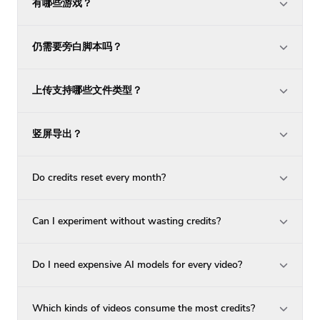
有哪些游戏？
仍需要旁白脚本吗？
上传支持哪些文件类型？
竖屏导出？
Do credits reset every month?
Can I experiment without wasting credits?
Do I need expensive AI models for every video?
Which kinds of videos consume the most credits?