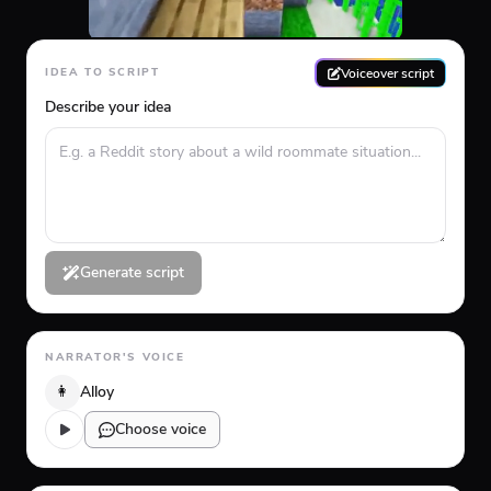
Voiceover script
IDEA TO SCRIPT
Describe your idea
Generate script
NARRATOR'S VOICE
👩
Alloy
Choose voice