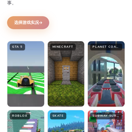
事。
选择游戏实况
GTA 5
MINECRAFT
PLANET COASTER
ROBLOX
SKATE
SUBWAY SURFER