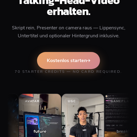
erhalten.
Skript rein, Presenter on camera raus — Lippensync,
Untertitel und optionaler Hintergrund inklusive.
Kostenlos starten
70 STARTER CREDITS — NO CARD REQUIRED.
AVATAR
UGC
GAMEPLAY
S