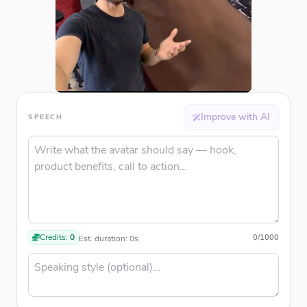
Improve with AI
SPEECH
Credits:
0
0
/
1000
Est. duration:
0
s