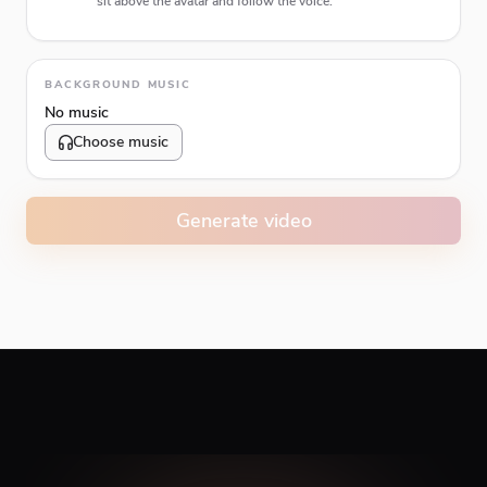
sit above the avatar and follow the voice.
Animation type
BACKGROUND MUSIC
No music
Choose music
Volume
10
%
Generate video
Caption animation color
#E74C3C
Alignment