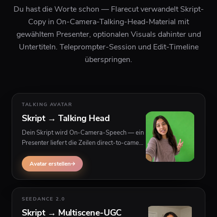
Du hast die Worte schon — Flarecut verwandelt Skript-
Copy in On-Camera-Talking-Head-Material mit
gewähltem Presenter, optionalen Visuals dahinter und
Untertiteln. Teleprompter-Session und Edit-Timeline
überspringen.
TALKING AVATAR
Skript → Talking Head
Dein Skript wird On-Camera-Speech — ein
Presenter liefert die Zeilen direct-to-camera
mit optionalem B-Roll dahinter, für Ads,
Erklärvideos und Social-Hooks.
Avatar erstellen
SEEDANCE 2.0
Skript → Multiscene-UGC