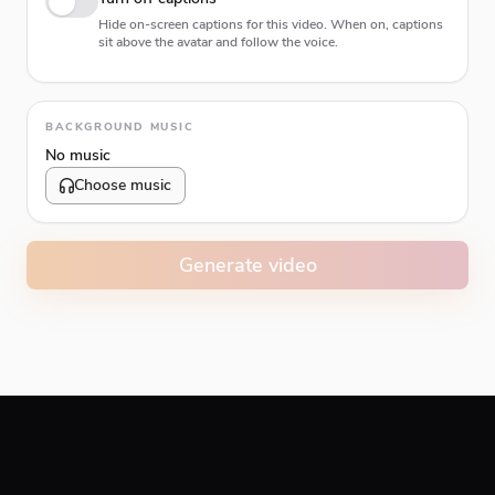
Hide on-screen captions for this video. When on, captions
sit above the avatar and follow the voice.
Animation type
BACKGROUND MUSIC
No music
Choose music
Volume
10
%
Generate video
Caption animation color
#E74C3C
Alignment