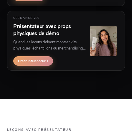
SEEDANCE 2.0
Présentateur avec props
physiques de démo
Quand les leçons doivent montrer kits
physiques, échantillons ou merchandising
dans les mains du présentateur sur
plusieurs scènes, la vidéo multiscène
Créer influenceur
influenceur peut mieux convenir.
LEÇONS AVEC PRÉSENTATEUR