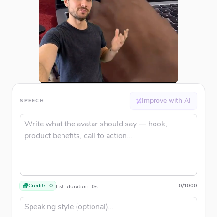
Improve with AI
SPEECH
Credits:
0
0
/
1000
Est. duration:
0
s