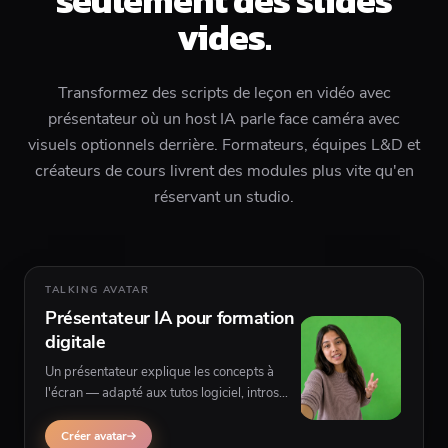
seulement des slides
vides.
Transformez des scripts de leçon en vidéo avec
présentateur où un host IA parle face caméra avec
visuels optionnels derrière. Formateurs, équipes L&D et
créateurs de cours livrent des modules plus vite qu'en
réservant un studio.
TALKING AVATAR
Présentateur IA pour formation
digitale
Un présentateur explique les concepts à
l'écran — adapté aux tutos logiciel, intros
compliance et bandes-annonces de cours
avec B-roll ou séquences UI derrière le host.
Créer avatar