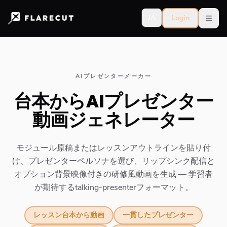
JA
Login
Open
AIプレゼンターメーカー
台本からAIプレゼンター
動画ジェネレーター
モジュール原稿またはレッスンアウトラインを貼り付
け、プレゼンターペルソナを選び、リップシンク配信と
オプション背景映像付きの研修風動画を生成 — 学習者
が期待するtalking-presenterフォーマット。
レッスン台本から動画
一貫したプレゼンター