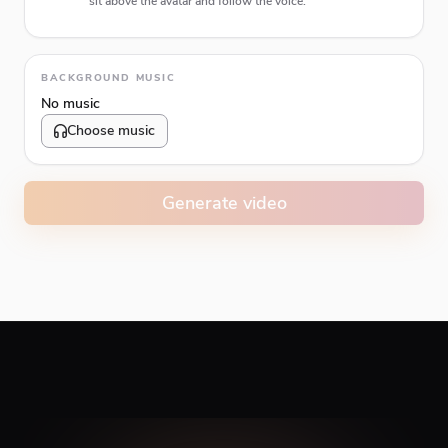
sit above the avatar and follow the voice.
Animation type
BACKGROUND MUSIC
No music
Choose music
Volume
10
%
Generate video
Caption animation color
#E74C3C
Alignment