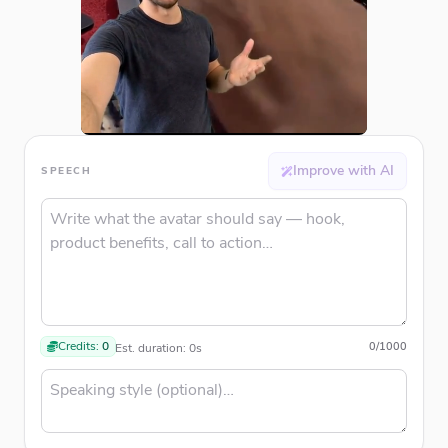
Improve with AI
SPEECH
Credits:
0
0
/
1000
Est. duration:
0
s