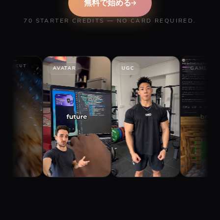
無料で始める
70 STARTER CREDITS — NO CARD REQUIRED.
AVATAR
UGC
GAMEPLAY