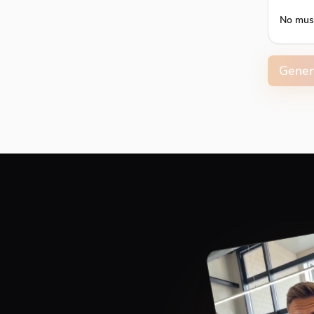
No mus
Volume
Gener
Capti
Align