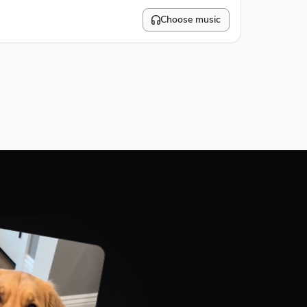
Choose music
10
%
#E74C3C
Bottom