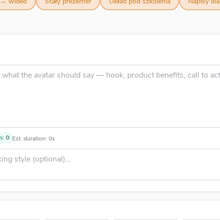
i → wideo
Stały prezenter
Układ pod szkolenia
Napisy dl
H
ts:
0
Est. duration:
0
s
R