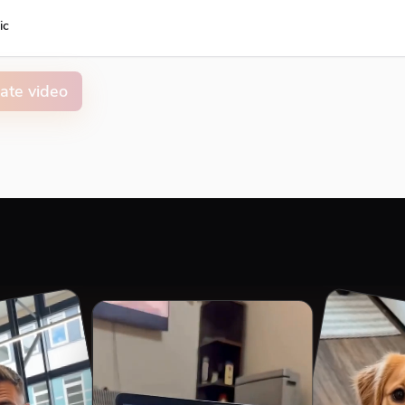
ic
ate video
on animation color
ment
Top
Middle