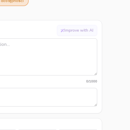
a dostępności
Improve with AI
0
/
1000