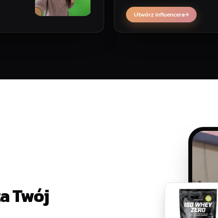
lepiej sprawdzi się wideo infl
Utwórz influencera
za Twój