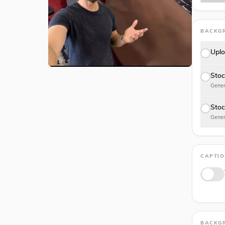
BACKG
Uplo
Stoc
Gener
Stoc
Gener
CAPTI
Anima
BACKG