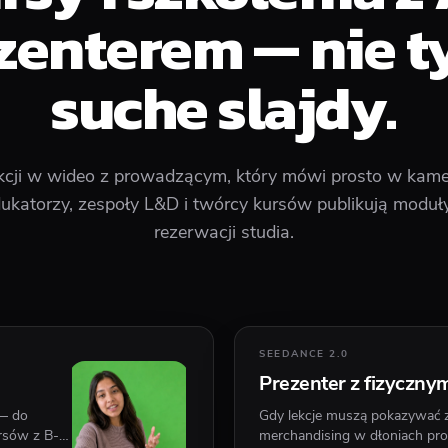
zenterem — nie t
suche slajdy.
kcji w wideo z prowadzącym, który mówi prosto w kame
dukatorzy, zespoły L&D i twórcy kursów publikują moduły
rezerwacji studia.
SEEDANCE 2.0
Prezenter z fizyczny
 — do
Gdy lekcje muszą pokazywać z
ursów z B-
merchandising w dłoniach pr