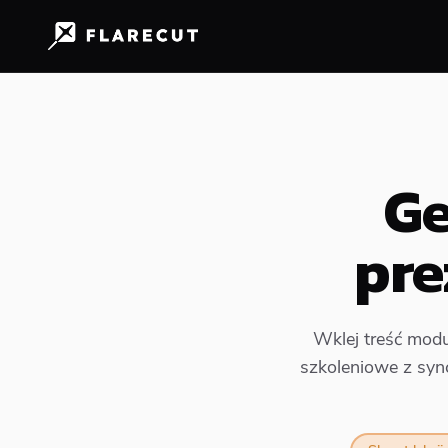
Ge
pre
Wklej treść modu
szkoleniowe z sync