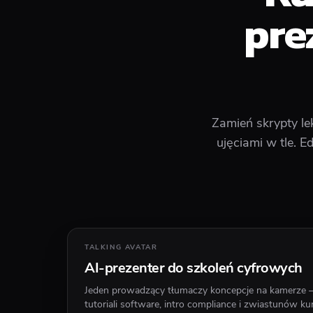
pre
Zamień skrypty le
ujęciami w tle. E
TALKING AVATAR
AI-prezenter do szkoleń cyfrowych
Jeden prowadzący tłumaczy koncepcje na kamerze
tutoriali software, intro compliance i zwiastunów k