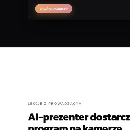
roll lub UI w tle.
Utwórz awatara
LEKCJE Z PROWADZĄCYM
AI-prezenter dostarc
program na kamerze.