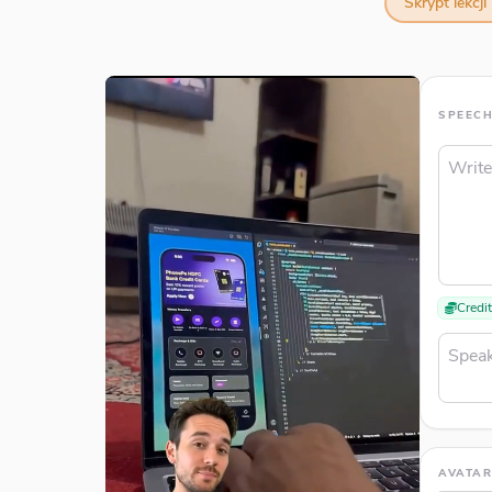
Skrypt lekcj
SPEEC
Credi
AVATA