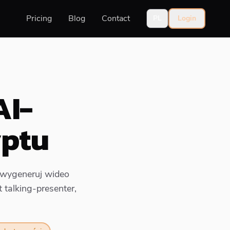
Pricing
Blog
Contact
PL
Login
AI-
yptu
i wygeneruj wideo
 talking-presenter,