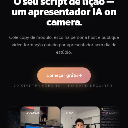
O seu script de lição —
um apresentador IA on
camera.
Cole copy de módulo, escolha persona host e publique
vídeo formação guiado por apresentador sem dia de
estúdio.
Começar grátis
70 STARTER CREDITS — NO CARD REQUIRED.
AVATAR
UGC
GAMEPLAY