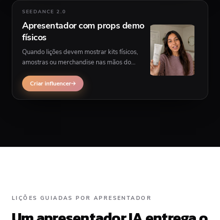
SEEDANCE 2.0
Apresentador com props demo
físicos
Quando lições devem mostrar kits físicos,
amostras ou merchandise nas mãos do
apresentador em cenas, vídeo influencer
multiscena pode encaixar melhor.
Criar influencer
LIÇÕES GUIADAS POR APRESENTADOR
Um apresentador IA entrega o