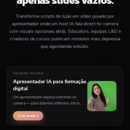
apenas slides vazios.
Transforme scripts de lição em vídeo guiado por
apresentador onde um host IA fala direct-to-camera
com visuais opcionais atrás. Educators, equipas L&D e
criadores de cursos publicam módulos mais depressa
que agendando estúdio.
TALKING AVATAR
Apresentador IA para formação
digital
Um apresentador explica conceitos on
camera — para tutoriais software, intros
compliance e trailers de curso com B-roll ou
footage UI atrás do host.
Criar avatar