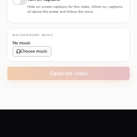
Hide on-screen captions for this video. When on, captions
sit above the avatar and follow the voice.
Animation type
BACKGROUND MUSIC
No music
Choose music
Volume
10
%
Generate video
Caption animation color
#E74C3C
Alignment