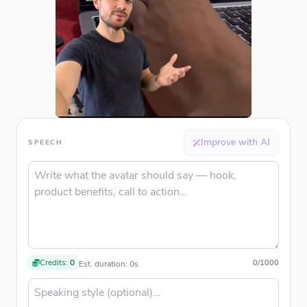
Improve with AI
SPEECH
Credits:
0
0
/
1000
Est. duration:
0
s