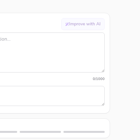
Improve with AI
0
/
1000