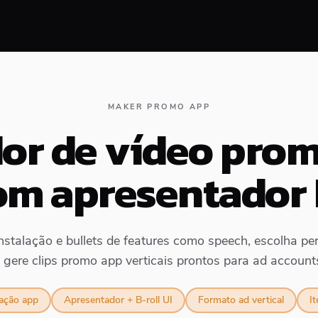
MAKER PROMO APP
or de vídeo pro
om apresentador 
nstalação e bullets de features como speech, escolha per
 gere clips promo app verticais prontos para ad accounts 
lação app
Apresentador + B-roll UI
Formato ad vertical
I