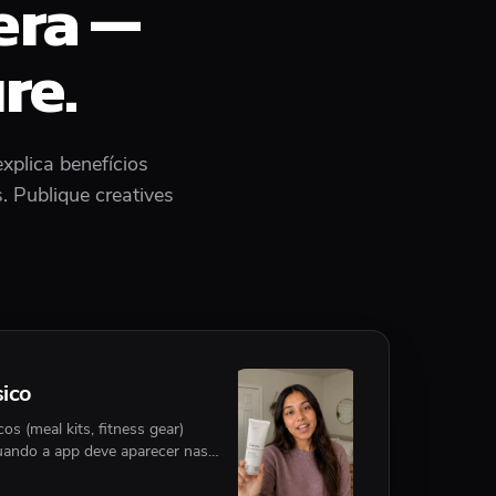
era —
re.
xplica benefícios
. Publique creatives
sico
s (meal kits, fitness gear)
ando a app deve aparecer nas