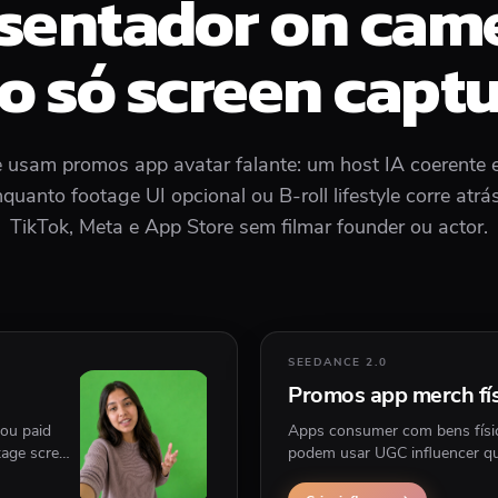
sentador on cam
o só screen captu
 usam promos app avatar falante: um host IA coerente e
quanto footage UI opcional ou B-roll lifestyle corre atrás
TikTok, Meta e App Store sem filmar founder ou actor.
SEEDANCE 2.0
Promos app merch fí
ou paid
Apps consumer com bens físico
tage screen
podem usar UGC influencer qu
mãos do creator em cenas.