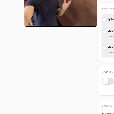
BACKG
Uplo
Stoc
Gener
Stoc
Gener
CAPTI
Anima
BACKG