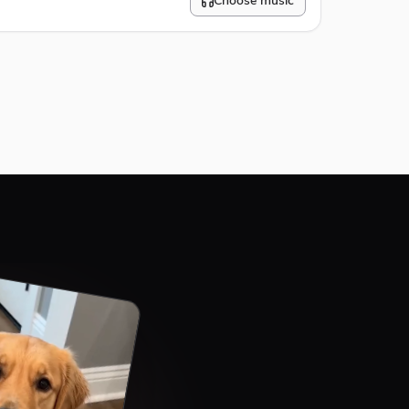
Choose music
10
%
#E74C3C
Bottom