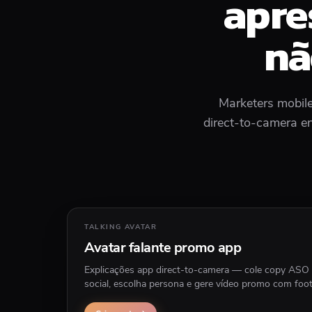
apre
nã
Marketers mobile
direct-to-camera en
TALKING AVATAR
Avatar falante promo app
Explicações app direct-to-camera — cole copy ASO 
social, escolha persona e gere vídeo promo com foo
ou lifestyle opcional atrás do apresentador.