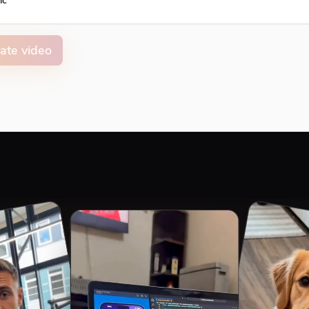
ic
ate video
on animation color
ment
Top
Middle