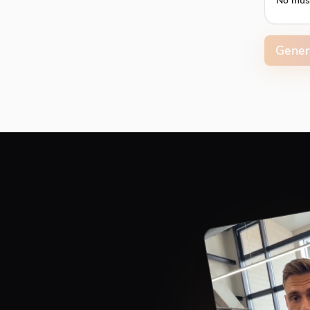
No mus
Volume
Gener
Capti
Align