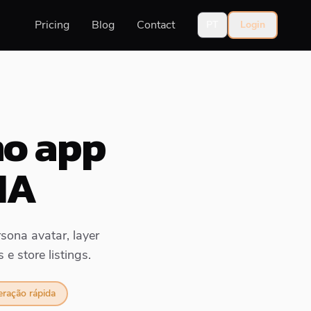
Pricing
Blog
Contact
PT
Login
mo app
IA
sona avatar, layer
e store listings.
teração rápida