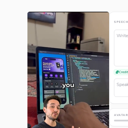
SPEEC
Credi
AVATA