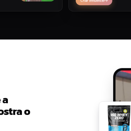
Criar influencer
 a
ostra o