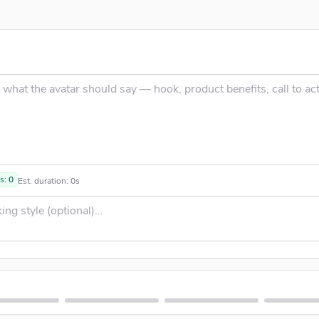
H
ts:
0
Est. duration:
0
s
R